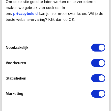
Om deze site goed te laten werken en te verbeteren
maken we gebruik van cookies. In
ons
privacybeleid
kan je hier meer over lezen. Wil je de
beste website-ervaring? Klik dan op OK.
Toestemmingsselectie
Naam:
Smokey
Noodzakelijk
Leeftijd:
11
Ras/type:
Jack Russel Terrier
Geslacht:
Reu
Voorkeuren
Reden opvang:
Past niet meer in gezin
Hoeveel dagen te gast geweest:
7 dagen
Statistieken
Geplaatst.
Marketing
Smokey is een 11 elf jaar oud ruwharig terriertje. Hij is
naar het seniorenhuis gekomen omdat zijn