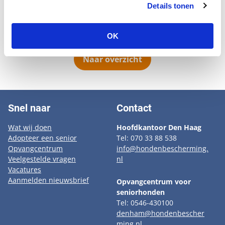
eigenaresse vond dat hij teveel alleen zat. Het is een
Details tonen
vriendelijk en fit diertje. Hij is nog erg speels en wil
graag nog van alles meemaken.
OK
Naar overzicht
Snel naar
Contact
Wat wij doen
Hoofdkantoor Den Haag
Adopteer een senior
Tel: 070 33 88 538
Opvangcentrum
info@hondenbescherming.
Veelgestelde vragen
nl
Vacatures
Aanmelden nieuwsbrief
Opvangcentrum voor
seniorhonden
Tel: 0546-430100
denham@hondenbescher
ming.nl