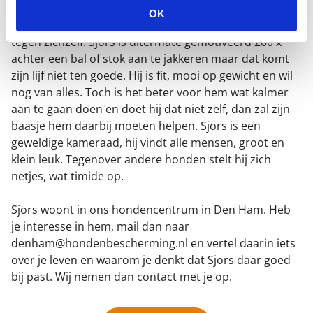
dierenarts en hij mag door naar een nieuw thuis. Een
OK
nieuwe baas zal hem in bescherming moeten nemen
tegen zichzelf. Sjors is uitermate gemotiveerd 200 x
achter een bal of stok aan te jakkeren maar dat komt
zijn lijf niet ten goede. Hij is fit, mooi op gewicht en wil
nog van alles. Toch is het beter voor hem wat kalmer
aan te gaan doen en doet hij dat niet zelf, dan zal zijn
baasje hem daarbij moeten helpen. Sjors is een
geweldige kameraad, hij vindt alle mensen, groot en
klein leuk. Tegenover andere honden stelt hij zich
netjes, wat timide op.
Sjors woont in ons hondencentrum in Den Ham. Heb
je interesse in hem, mail dan naar
denham@hondenbescherming.nl en vertel daarin iets
over je leven en waarom je denkt dat Sjors daar goed
bij past. Wij nemen dan contact met je op.