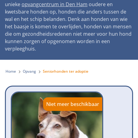
Landelijke registratie bijtincidenten
unieke
opvangcentrum in Den Ham
oudere en
Lezingen
Teken onze petitie
Wat wij doen
kwetsbare honden op, honden die anders tussen de
Contactgegevens
Verantwoord fokbeleid
Symposium Gemeentelijk Dierenbeleid
wal en het schip belanden. Denk aan honden van wie
Steun als bedrijf
Onze organisatie
Pers
Zoeken
het baasje is komen te overlijden, honden van mensen
Landelijk vuurwerkverbod
Adopteer een seniorhond
die om gezondheidsredenen niet meer voor hun hond
Samenwerking
Nieuws
Verplichte pre-aanschaf cursus
kunnen zorgen of opgenomen worden in een
Sponsor een seniorhond
Bekende vrienden
verpleeghuis.
Veelgestelde vragen
Gemeentelijk meldpunt bijtincidenten
Schenk met belastingvoordeel
Jaarverslag
Melding hondenleed
Voldoende veilige losloopgebieden
Steun als vrijwilliger
Home
Opvang
Seniorhonden ter adoptie
Vacatures
Nieuwsbrief
Verbod op fokken met kortsnuitige honden
Kom in actie
Donateursmagazine Hond
Incassodata
Bescherming tegen grasaren
Honden voor Honden Loop
Onze successen voor honden
Niet meer beschikbaar
Vraag een donatiebox aan