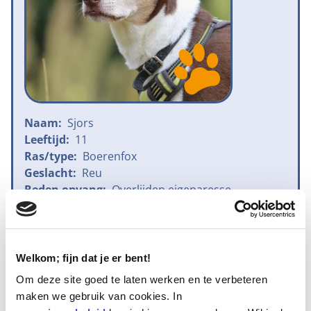
Naam:
Sjors
Leeftijd:
11
Ras/type:
Boerenfox
Geslacht:
Reu
Reden opvang:
Overlijden eigenaresse
Hoeveel dagen te gast geweest:
14 dagen
Welkom; fijn dat je er bent!
Geplaatst
Om deze site goed te laten werken en te verbeteren
Sjors, deze attractieve Boerenfox is bijna 12 jaar oud.
maken we gebruik van cookies. In