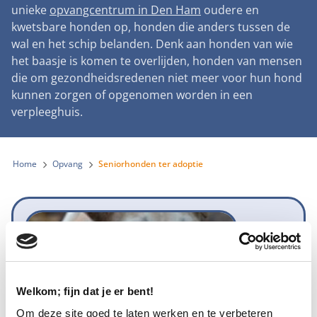
Landelijke registratie bijtincidenten
unieke
opvangcentrum in Den Ham
oudere en
Lezingen
Teken onze petitie
Wat wij doen
kwetsbare honden op, honden die anders tussen de
Contactgegevens
Verantwoord fokbeleid
Symposium Gemeentelijk Dierenbeleid
wal en het schip belanden. Denk aan honden van wie
Steun als bedrijf
Onze organisatie
Pers
Zoeken
het baasje is komen te overlijden, honden van mensen
Landelijk vuurwerkverbod
Adopteer een seniorhond
die om gezondheidsredenen niet meer voor hun hond
Samenwerking
Nieuws
Verplichte pre-aanschaf cursus
kunnen zorgen of opgenomen worden in een
Sponsor een seniorhond
Bekende vrienden
verpleeghuis.
Veelgestelde vragen
Gemeentelijk meldpunt bijtincidenten
Schenk met belastingvoordeel
Jaarverslag
Melding hondenleed
Voldoende veilige losloopgebieden
Steun als vrijwilliger
Home
Opvang
Seniorhonden ter adoptie
Vacatures
Nieuwsbrief
Verbod op fokken met kortsnuitige honden
Kom in actie
Donateursmagazine Hond
Incassodata
Bescherming tegen grasaren
Honden voor Honden Loop
Onze successen voor honden
Niet meer beschikbaar
Vraag een donatiebox aan
Welkom; fijn dat je er bent!
Om deze site goed te laten werken en te verbeteren