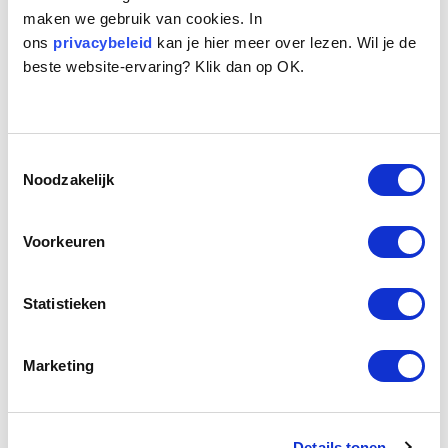
maken we gebruik van cookies. In
ons
privacybeleid
kan je hier meer over lezen. Wil je de
beste website-ervaring? Klik dan op OK.
Toestemmingsselectie
Naam:
Sid
Noodzakelijk
Leeftijd:
11
Ras/type:
Jack Russel Terrier
Voorkeuren
Geslacht:
Reu
Reden opvang:
Overlijden eigenaar
Hoeveel dagen te gast geweest:
4 dagen
Statistieken
Marketing
Geplaatst.
Sids eigenaar is overleden. Tijdens zijn ziekbed
logeerde hij in een dierenpension, deze regelde dat Sid
Details tonen