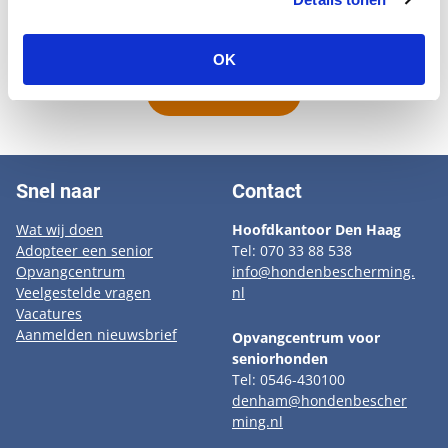
naar het seniorenhuis kon. Het is een makkelijk
en aangepast hondje die het altijd goed heeft gehad.
OK
Naar overzicht
Snel naar
Contact
Wat wij doen
Hoofdkantoor Den Haag
Adopteer een senior
Tel: 070 33 88 538
Opvangcentrum
info@hondenbescherming.
Veelgestelde vragen
nl
Vacatures
Aanmelden nieuwsbrief
Opvangcentrum voor
seniorhonden
Tel: 0546-430100
denham@hondenbescher
ming.nl