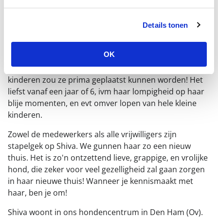
hoor! Want ook net na een operatie kun je gewoon
rennen, springen en gek doen toch?! (Dit hebben we
Details tonen
uiteraard zoveel mogelijk moeten voorkomen ivm een
goed herstel).
OK
We plaatsen Shiva graag als huisdier alleen. Bij
kinderen zou ze prima geplaatst kunnen worden! Het
liefst vanaf een jaar of 6, ivm haar lompigheid op haar
blije momenten, en evt omver lopen van hele kleine
kinderen.
Zowel de medewerkers als alle vrijwilligers zijn
stapelgek op Shiva. We gunnen haar zo een nieuw
thuis. Het is zo'n ontzettend lieve, grappige, en vrolijke
hond, die zeker voor veel gezelligheid zal gaan zorgen
in haar nieuwe thuis! Wanneer je kennismaakt met
haar, ben je om!
Shiva woont in ons hondencentrum in Den Ham (Ov).