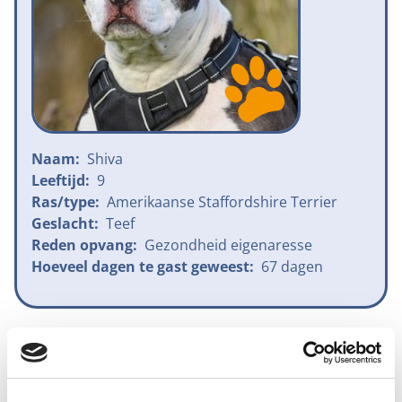
Naam:
Shiva
Leeftijd:
9
Ras/type:
Amerikaanse Staffordshire Terrier
Geslacht:
Teef
Reden opvang:
Gezondheid eigenaresse
Hoeveel dagen te gast geweest:
67 dagen
Geplaatst
Haar eigenaresse kon helaas wegens omstandigheden
de zorg voor Shiva niet meer dragen. Wat een verdriet,