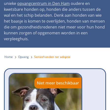
Landelijke registratie bijtincidenten
unieke
opvangcentrum in Den Ham
oudere en
Lezingen
Teken onze petitie
Wat wij doen
kwetsbare honden op, honden die anders tussen de
Contactgegevens
Verantwoord fokbeleid
Symposium Gemeentelijk Dierenbeleid
wal en het schip belanden. Denk aan honden van wie
Steun als bedrijf
Onze organisatie
Pers
Zoeken
het baasje is komen te overlijden, honden van mensen
Landelijk vuurwerkverbod
Adopteer een seniorhond
die om gezondheidsredenen niet meer voor hun hond
Samenwerking
Nieuws
Verplichte pre-aanschaf cursus
kunnen zorgen of opgenomen worden in een
Sponsor een seniorhond
Bekende vrienden
verpleeghuis.
Veelgestelde vragen
Gemeentelijk meldpunt bijtincidenten
Schenk met belastingvoordeel
Jaarverslag
Melding hondenleed
Voldoende veilige losloopgebieden
Steun als vrijwilliger
Home
Opvang
Seniorhonden ter adoptie
Vacatures
Nieuwsbrief
Verbod op fokken met kortsnuitige honden
Kom in actie
Donateursmagazine Hond
Incassodata
Bescherming tegen grasaren
Honden voor Honden Loop
Onze successen voor honden
Niet meer beschikbaar
Vraag een donatiebox aan