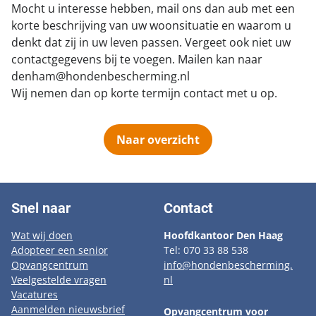
Mocht u interesse hebben, mail ons dan aub met een
korte beschrijving van uw woonsituatie en waarom u
denkt dat zij in uw leven passen. Vergeet ook niet uw
contactgegevens bij te voegen. Mailen kan naar
denham@hondenbescherming.nl
Wij nemen dan op korte termijn contact met u op.
Naar overzicht
Snel naar
Contact
Wat wij doen
Hoofdkantoor Den Haag
Adopteer een senior
Tel: 070 33 88 538
Opvangcentrum
info@hondenbescherming.
Veelgestelde vragen
nl
Vacatures
Aanmelden nieuwsbrief
Opvangcentrum voor