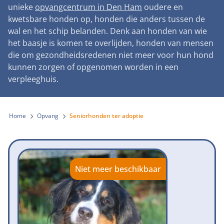
Landelijke registratie bijtincidenten
unieke
opvangcentrum in Den Ham
oudere en
Lezingen
Teken onze petitie
Wat wij doen
kwetsbare honden op, honden die anders tussen de
Contactgegevens
Verantwoord fokbeleid
Symposium Gemeentelijk Dierenbeleid
wal en het schip belanden. Denk aan honden van wie
Steun als bedrijf
Onze organisatie
Pers
Zoeken
het baasje is komen te overlijden, honden van mensen
Landelijk vuurwerkverbod
Adopteer een seniorhond
die om gezondheidsredenen niet meer voor hun hond
Samenwerking
Nieuws
Verplichte pre-aanschaf cursus
kunnen zorgen of opgenomen worden in een
Sponsor een seniorhond
Bekende vrienden
verpleeghuis.
Veelgestelde vragen
Gemeentelijk meldpunt bijtincidenten
Schenk met belastingvoordeel
Jaarverslag
Melding hondenleed
Voldoende veilige losloopgebieden
Steun als vrijwilliger
Home
Opvang
Seniorhonden ter adoptie
Vacatures
Nieuwsbrief
Verbod op fokken met kortsnuitige honden
Kom in actie
Donateursmagazine Hond
Incassodata
Bescherming tegen grasaren
Honden voor Honden Loop
Onze successen voor honden
Niet meer beschikbaar
Vraag een donatiebox aan