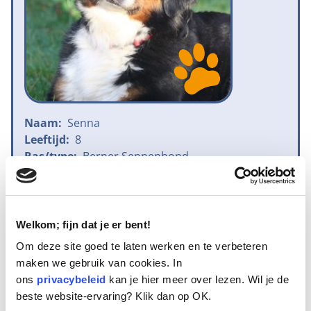
Naam:
Senna
Leeftijd:
8
Ras/type:
Berner Sennenhond
Geslacht:
Teef
Reden opvang:
Gezondheid eigenaresse
Hoeveel dagen te gast geweest:
7 dagen
Welkom; fijn dat je er bent!
Om deze site goed te laten werken en te verbeteren
maken we gebruik van cookies. In
Geplaatst.
ons
privacybeleid
kan je hier meer over lezen. Wil je de
Douska van ruim 10 jaar oud en haar dochter Senna van 8 jaar oud
beste website-ervaring? Klik dan op OK.
zijn twee Berner Sennenhonden met stamboom. Hun eigenaresse is