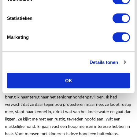
opgroeiende kinderen. Nu de jongste een paar weken terug het
ouderlijk huis verliet om te studeren en de ouders gaan verhuizen,
hebben ze besloten afstand te doen van hun hond. Sam kan het met
Statistieken
de hele wereld uitstekend vinden, ze is dol op mensen en duidelijk
reuring gewend. Als ik haar aanlijn weet ze niet hoe snel ze de deur
Marketing
uit moet, ze wil graag rechtsaf, richting kantoor en kantine. Daar is
waar de mensen zijn en daar wil ze naar toe. Als ze merkt dat we daar
niet heen gaan, sleurt ze me het terrein af. Naar het naastgelegen
park. Eenmaal in het park blijkt ze netjes mee te lopen aan de lijn. Ze
Details tonen
zoekt voortdurend contact met mij maar ook met ieder ander in het
park. Een vreemde hond die het veld opkomt wordt heftig
OK
kwispelend welkom geheten. Als je tegen haar spreekt, vouwt ze
haar oren naar achteren en krijgt heel zachte ogen. Na haar uitje
breng ik haar terug naar het seniorenhondenpaviljoen. Ik had
verwacht dat ze daar tegen zou protesteren maar nee, ze loopt rustig
mee, stapt haar kennel in, drinkt wat van het koele water en gaat dan
liggen. Ze kijkt me met een rustig, tevreden hoofd aan. Wát een
makkelijke hond. Er gaan vast een hoop mensen interesse hebben in
haar. Voor mensen met kinderen is deze hond een buitenkans.