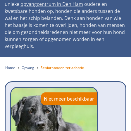
Landelijke registratie bijtincidenten
unieke
opvangcentrum in Den Ham
oudere en
Lezingen
Teken onze petitie
Wat wij doen
kwetsbare honden op, honden die anders tussen de
Contactgegevens
Verantwoord fokbeleid
Symposium Gemeentelijk Dierenbeleid
wal en het schip belanden. Denk aan honden van wie
Steun als bedrijf
Onze organisatie
Pers
Zoeken
het baasje is komen te overlijden, honden van mensen
Landelijk vuurwerkverbod
Adopteer een seniorhond
die om gezondheidsredenen niet meer voor hun hond
Samenwerking
Nieuws
Verplichte pre-aanschaf cursus
kunnen zorgen of opgenomen worden in een
Sponsor een seniorhond
Bekende vrienden
verpleeghuis.
Veelgestelde vragen
Gemeentelijk meldpunt bijtincidenten
Schenk met belastingvoordeel
Jaarverslag
Melding hondenleed
Voldoende veilige losloopgebieden
Steun als vrijwilliger
Home
Opvang
Seniorhonden ter adoptie
Vacatures
Nieuwsbrief
Verbod op fokken met kortsnuitige honden
Kom in actie
Donateursmagazine Hond
Incassodata
Bescherming tegen grasaren
Honden voor Honden Loop
Onze successen voor honden
Niet meer beschikbaar
Vraag een donatiebox aan