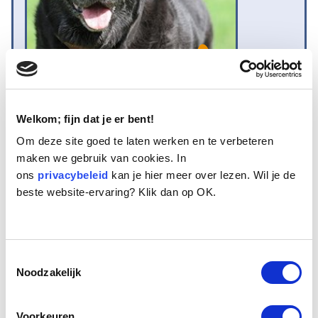
Welkom; fijn dat je er bent!
Naam:
Sam
Om deze site goed te laten werken en te verbeteren
Leeftijd:
10
maken we gebruik van cookies. In
Ras/type:
Labrador Retriever
ons
Geslacht:
privacybeleid
Teef
kan je hier meer over lezen. Wil je de
beste website-ervaring? Klik dan op OK.
Reden opvang:
Past niet meer in gezin
Hoeveel dagen te gast geweest:
11 dagen
Toestemmingsselectie
Geplaatst.
Noodzakelijk
Sam is een tien jaar oude Labradorteef in de kleur zwart. Ze is op het
moment veel te zwaar. Sam heeft in een gezin geleefd met 4
Voorkeuren