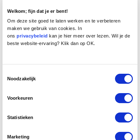
Welkom; fijn dat je er bent!
Om deze site goed te laten werken en te verbeteren
maken we gebruik van cookies. In
ons
privacybeleid
kan je hier meer over lezen. Wil je de
beste website-ervaring? Klik dan op OK.
Naam:
Sam
Leeftijd:
10
Ras/type:
Poedel
Toestemmingsselectie
Geslacht:
Reu
Noodzakelijk
Reden opvang:
Eigenaresse overleden
Hoeveel dagen te gast geweest:
18 dagen
Voorkeuren
Statistieken
Geplaatst.
Middenslag Poedel Sam. Een mooi grijs gekleurd Poedeltje. Een
beetje een prinsje, het is duidelijk dat hij altijd ernstig is vertroeteld.
Marketing