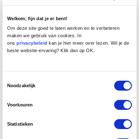
Welkom; fijn dat je er bent!
Om deze site goed te laten werken en te verbeteren
maken we gebruik van cookies. In
ons
privacybeleid
kan je hier meer over lezen. Wil je de
beste website-ervaring? Klik dan op OK.
Naam:
Sam
Leeftijd:
10
Ras/type:
Beagle
Geslacht:
Reu
Toestemmingsselectie
Reden opvang:
Scheiding eigenaren
Noodzakelijk
Hoeveel dagen te gast geweest:
48 dagen
Voorkeuren
Geplaatst.
Statistieken
Sams eigenaren zijn gescheiden, hij bleef bij zijn
eigenaresse. Na verloop van tijd bleek dat zij de zorg