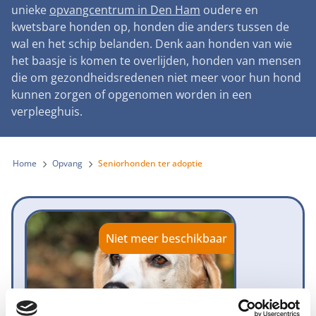
Landelijke registratie bijtincidenten
unieke
opvangcentrum in Den Ham
oudere en
Lezingen
Teken onze petitie
Wat wij doen
kwetsbare honden op, honden die anders tussen de
Contactgegevens
Verantwoord fokbeleid
Symposium Gemeentelijk Dierenbeleid
wal en het schip belanden. Denk aan honden van wie
Steun als bedrijf
Onze organisatie
Pers
Zoeken
het baasje is komen te overlijden, honden van mensen
Landelijk vuurwerkverbod
Adopteer een seniorhond
die om gezondheidsredenen niet meer voor hun hond
Samenwerking
Nieuws
Verplichte pre-aanschaf cursus
kunnen zorgen of opgenomen worden in een
Sponsor een seniorhond
Bekende vrienden
verpleeghuis.
Veelgestelde vragen
Gemeentelijk meldpunt bijtincidenten
Schenk met belastingvoordeel
Jaarverslag
Melding hondenleed
Voldoende veilige losloopgebieden
Steun als vrijwilliger
Home
Opvang
Seniorhonden ter adoptie
Vacatures
Nieuwsbrief
Verbod op fokken met kortsnuitige honden
Kom in actie
Donateursmagazine Hond
Incassodata
Bescherming tegen grasaren
Honden voor Honden Loop
Onze successen voor honden
Niet meer beschikbaar
Vraag een donatiebox aan