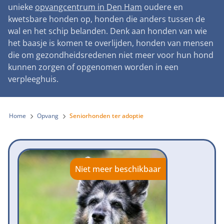
Landelijke registratie bijtincidenten
unieke
opvangcentrum in Den Ham
oudere en
Lezingen
Teken onze petitie
Wat wij doen
kwetsbare honden op, honden die anders tussen de
Contactgegevens
Verantwoord fokbeleid
Symposium Gemeentelijk Dierenbeleid
wal en het schip belanden. Denk aan honden van wie
Steun als bedrijf
Onze organisatie
Pers
Zoeken
het baasje is komen te overlijden, honden van mensen
Landelijk vuurwerkverbod
Adopteer een seniorhond
die om gezondheidsredenen niet meer voor hun hond
Samenwerking
Nieuws
Verplichte pre-aanschaf cursus
kunnen zorgen of opgenomen worden in een
Sponsor een seniorhond
Bekende vrienden
verpleeghuis.
Veelgestelde vragen
Gemeentelijk meldpunt bijtincidenten
Schenk met belastingvoordeel
Jaarverslag
Melding hondenleed
Voldoende veilige losloopgebieden
Steun als vrijwilliger
Home
Opvang
Seniorhonden ter adoptie
Vacatures
Nieuwsbrief
Verbod op fokken met kortsnuitige honden
Kom in actie
Donateursmagazine Hond
Incassodata
Bescherming tegen grasaren
Honden voor Honden Loop
Onze successen voor honden
Niet meer beschikbaar
Vraag een donatiebox aan