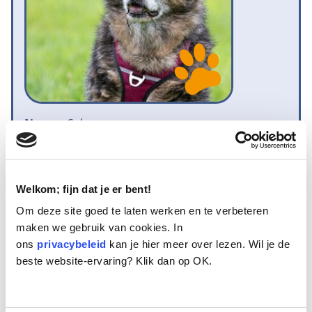
Naam:
Salma
Leeftijd:
15
Ras/type:
Kruising
Geslacht:
Teef
Reden opvang:
Past niet meer in gezin
Welkom; fijn dat je er bent!
Hoeveel dagen te gast geweest:
34 dagen
Om deze site goed te laten werken en te verbeteren
maken we gebruik van cookies. In
ons
privacybeleid
kan je hier meer over lezen. Wil je de
beste website-ervaring? Klik dan op OK.
Geplaatst
Dit kleine herdertje is Salma. Ze is 15 jaar oud en komt
oorspronkelijk uit Polen. Ze is bijzonder zachtaardig en