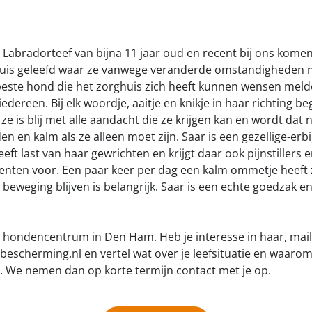
e Labradorteef van bijna 11 jaar oud en recent bij ons kome
ghuis geleefd waar ze vanwege veranderde omstandigheden ni
 beste hond die het zorghuis zich heeft kunnen wensen melde
 iedereen. Bij elk woordje, aaitje en knikje in haar richting b
 ze is blij met alle aandacht die ze krijgen kan en wordt dat n
en en kalm als ze alleen moet zijn. Saar is een gezellige-er
ft last van haar gewrichten en krijgt daar ook pijnstillers 
ten voor. Een paar keer per dag een kalm ommetje heeft ze
 beweging blijven is belangrijk. Saar is een echte goedzak 
 hondencentrum in Den Ham. Heb je interesse in haar, mai
herming.nl en vertel wat over je leefsituatie en waarom 
t. We nemen dan op korte termijn contact met je op.