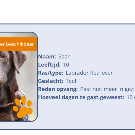
jk meldpunt bijtincidenten
Kom in actie
veilige losloopgebieden
Honden voor H
fokken met kortsnuitige honden
Vraag een donat
ng tegen grasaren
er beschikbaar
Naam:
Saar
Leeftijd:
10
Ras/type:
Labrador Retriever
Geslacht:
Teef
Reden opvang:
Past niet meer in gez
Hoeveel dagen te gast geweest:
10