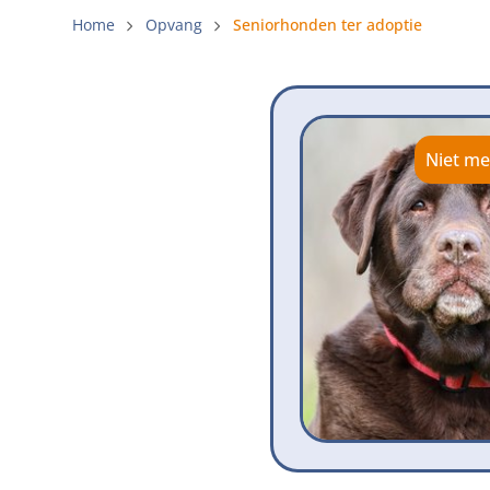
Gemeenteli
Home
Opvang
Seniorhonden ter adoptie
Voldoende 
Verbod op 
Beschermi
Niet me