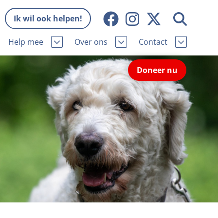
Ik wil ook helpen!
Help mee
Over ons
Contact
Missie en visie
Contactgegevens
Doneer nu
Wat wij doen
Pers
ie
Onze organisatie
Nieuws
Samenwerking
Veelgestelde vragen
eniorhond
Bekende vrienden
Melding hondenleed
niorhond
Jaarverslag
Nieuwsbrief
stingvoordeel
Vacatures
Incassodata
iger
Donateursmagazine Hond