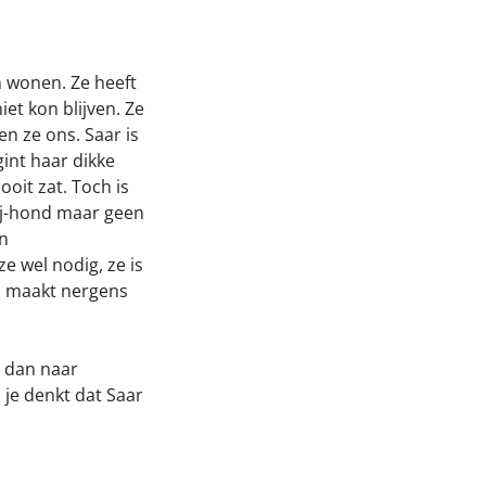
n wonen. Ze heeft
et kon blijven. Ze
n ze ons. Saar is
egint haar dikke
ooit zat. Toch is
bij-hond maar geen
en
 wel nodig, ze is
en maakt nergens
l dan naar
je denkt dat Saar