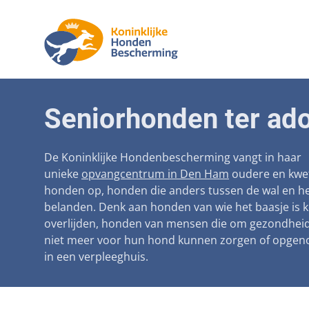
Aanpak ma
Honden
Seniorhonden ter ado
Betaalbare
Seniorh
Voorkomen
De Koninklijke Hondenbescherming vangt in haar
unieke
opvangcentrum in Den Ham
oudere en kwe
Afschaffin
honden op, honden die anders tussen de wal en he
belanden. Denk aan honden van wie het baasje is 
Landelijke 
overlijden, honden van mensen die om gezondhei
Verantwoo
niet meer voor hun hond kunnen zorgen of opge
in een verpleeghuis.
Landelijk 
Verplichte