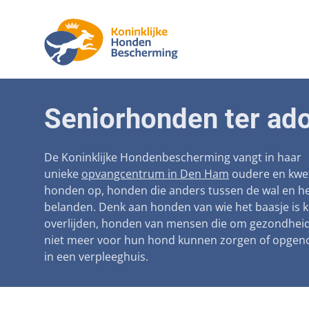
Aanpak ma
Honden
Seniorhonden ter ado
Betaalbare
Seniorh
Voorkomen
De Koninklijke Hondenbescherming vangt in haar
unieke
opvangcentrum in Den Ham
oudere en kwe
Afschaffin
honden op, honden die anders tussen de wal en he
belanden. Denk aan honden van wie het baasje is 
Landelijke 
overlijden, honden van mensen die om gezondhei
Verantwoo
niet meer voor hun hond kunnen zorgen of opge
in een verpleeghuis.
Landelijk 
Verplichte