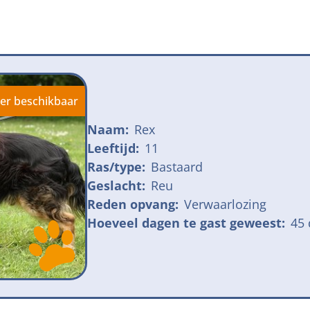
jk meldpunt bijtincidenten
Kom in actie
veilige losloopgebieden
Honden voor H
fokken met kortsnuitige honden
Vraag een donat
ng tegen grasaren
er beschikbaar
Naam:
Rex
Leeftijd:
11
Ras/type:
Bastaard
Geslacht:
Reu
Reden opvang:
Verwaarlozing
Hoeveel dagen te gast geweest:
45