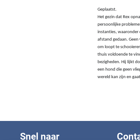
Geplaatst.
Het gezin dat Rex opna
persoonlijke problemen
instanties, waaronder 
afstand gedaan. Geen w
om loopt te schooieren.
thuis voldoende te vind
bezigheden. Hij lijkt d
een hond die geen vlieg
wereld kan zijn en gaa
Snel naar
Cont