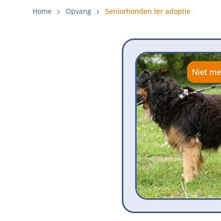
Gemeenteli
Home
Opvang
Seniorhonden ter adoptie
Voldoende 
Verbod op 
Beschermi
Niet me