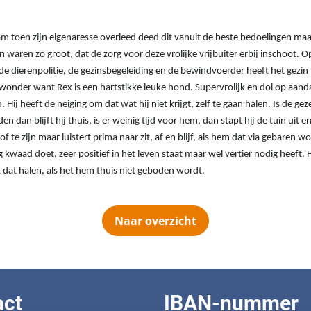
m toen zijn eigenaresse overleed deed dit vanuit de beste bedoelingen maar
 waren zo groot, dat de zorg voor deze vrolijke vrijbuiter erbij inschoot. O
de dierenpolitie, de gezinsbegeleiding en de bewindvoerder heeft het gezin 
onder want Rex is een hartstikke leuke hond. Supervrolijk en dol op aanda
 Hij heeft de neiging om dat wat hij niet krijgt, zelf te gaan halen. Is de ge
en dan blijft hij thuis, is er weinig tijd voor hem, dan stapt hij de tuin uit 
oof te zijn maar luistert prima naar zit, af en blijf, als hem dat via gebaren 
 kwaad doet, zeer positief in het leven staat maar wel vertier nodig heeft. 
t dat halen, als het hem thuis niet geboden wordt.
Naar overzicht
act
IBAN-nummer