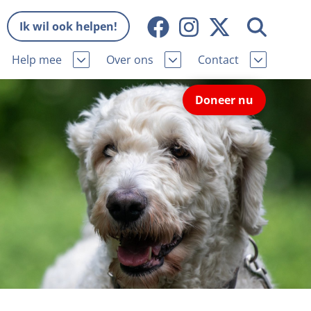
Ik wil ook helpen!
Help mee
Over ons
Contact
Missie en visie
Contactgegevens
Doneer nu
Wat wij doen
Pers
ie
Onze organisatie
Nieuws
Samenwerking
Veelgestelde vragen
eniorhond
Bekende vrienden
Melding hondenleed
niorhond
Jaarverslag
Nieuwsbrief
stingvoordeel
Vacatures
Incassodata
iger
Donateursmagazine Hond