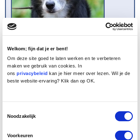
Welkom; fijn dat je er bent!
Naam:
Renzo
Om deze site goed te laten werken en te verbeteren
Leeftijd:
10
maken we gebruik van cookies. In
Ras/type:
Border Collie
ons
privacybeleid
kan je hier meer over lezen. Wil je de
Geslacht:
Reu
beste website-ervaring? Klik dan op OK.
Reden opvang:
Overlijden eigenaar
Hoeveel dagen te gast geweest:
42 dagen
Toestemmingsselectie
Noodzakelijk
Geplaatst.
Renzo is een tien jaar oude gecastreerde Border Colliereu. Een
driekleurige. Hij is vanuit een asiel bij ons terechtgekomen omdat zijn
Voorkeuren