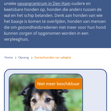
Landelijke registratie bijtincidenten
unieke
opvangcentrum in Den Ham
oudere en
Lezingen
Teken onze petitie
Wat wij doen
kwetsbare honden op, honden die anders tussen de
Contactgegevens
Verantwoord fokbeleid
Symposium Gemeentelijk Dierenbeleid
wal en het schip belanden. Denk aan honden van wie
Steun als bedrijf
Onze organisatie
Pers
Zoeken
het baasje is komen te overlijden, honden van mensen
Landelijk vuurwerkverbod
Adopteer een seniorhond
die om gezondheidsredenen niet meer voor hun hond
Samenwerking
Nieuws
Verplichte pre-aanschaf cursus
kunnen zorgen of opgenomen worden in een
Sponsor een seniorhond
Bekende vrienden
verpleeghuis.
Veelgestelde vragen
Gemeentelijk meldpunt bijtincidenten
Schenk met belastingvoordeel
Jaarverslag
Melding hondenleed
Voldoende veilige losloopgebieden
Steun als vrijwilliger
Home
Opvang
Seniorhonden ter adoptie
Vacatures
Nieuwsbrief
Verbod op fokken met kortsnuitige honden
Kom in actie
Donateursmagazine Hond
Incassodata
Bescherming tegen grasaren
Honden voor Honden Loop
Onze successen voor honden
Niet meer beschikbaar
Vraag een donatiebox aan