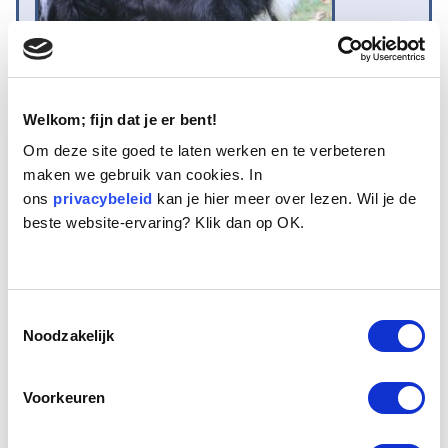
Welkom; fijn dat je er bent!
Om deze site goed te laten werken en te verbeteren
maken we gebruik van cookies. In
Naam:
Rakker
ons
Leeftijd:
privacybeleid
9
kan je hier meer over lezen. Wil je de
beste website-ervaring? Klik dan op OK.
Ras/type:
Bastaard
Geslacht:
Reu
Reden opvang:
Gezondheid eigenaresse
Hoeveel dagen te gast geweest:
125 dagen
Toestemmingsselectie
Noodzakelijk
Geplaatst.
Voorkeuren
Rakker is een opgewekte Border Collie kruising van ruim 9 jaar oud.
Het is een gecastreerde reu met een vreemde kale plek op zijn rug.