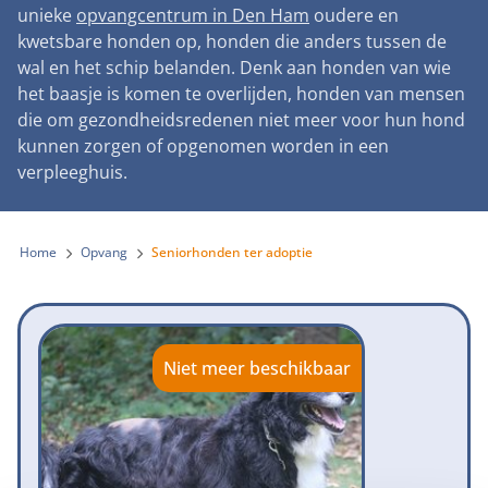
Landelijke registratie bijtincidenten
unieke
opvangcentrum in Den Ham
oudere en
Lezingen
Teken onze petitie
Wat wij doen
kwetsbare honden op, honden die anders tussen de
Contactgegevens
Verantwoord fokbeleid
Symposium Gemeentelijk Dierenbeleid
wal en het schip belanden. Denk aan honden van wie
Steun als bedrijf
Onze organisatie
Pers
Zoeken
het baasje is komen te overlijden, honden van mensen
Landelijk vuurwerkverbod
Adopteer een seniorhond
die om gezondheidsredenen niet meer voor hun hond
Samenwerking
Nieuws
Verplichte pre-aanschaf cursus
kunnen zorgen of opgenomen worden in een
Sponsor een seniorhond
Bekende vrienden
verpleeghuis.
Veelgestelde vragen
Gemeentelijk meldpunt bijtincidenten
Schenk met belastingvoordeel
Jaarverslag
Melding hondenleed
Voldoende veilige losloopgebieden
Steun als vrijwilliger
Home
Opvang
Seniorhonden ter adoptie
Vacatures
Nieuwsbrief
Verbod op fokken met kortsnuitige honden
Kom in actie
Donateursmagazine Hond
Incassodata
Bescherming tegen grasaren
Honden voor Honden Loop
Onze successen voor honden
Niet meer beschikbaar
Vraag een donatiebox aan