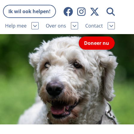
Ik wil ook helpen!
Help mee
Over ons
Contact
Missie en visie
Contactgegevens
Doneer nu
Wat wij doen
Pers
ie
Onze organisatie
Nieuws
Samenwerking
Veelgestelde vragen
eniorhond
Bekende vrienden
Melding hondenleed
niorhond
Jaarverslag
Nieuwsbrief
stingvoordeel
Vacatures
Incassodata
iger
Donateursmagazine Hond