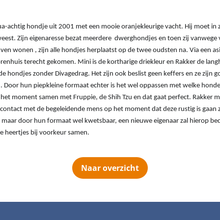
a-achtig hondje uit 2001 met een mooie oranjekleurige vacht. Hij moet in zi
eweest. Zijn eigenaresse bezat meerdere dwerghondjes en toen zij vanweg
jven wonen , zijn alle hondjes herplaatst op de twee oudsten na. Via een asi
renhuis terecht gekomen. Mini is de kortharige driekleur en Rakker de langh
e hondjes zonder Divagedrag. Het zijn ook beslist geen keffers en ze zijn 
 Door hun piepkleine formaat echter is het wel oppassen met welke honden
et moment samen met Fruppie, de Shih Tzu en dat gaat perfect. Rakker m
contact met de begeleidende mens op het moment dat deze rustig is gaan z
es maar door hun formaat wel kwetsbaar, een nieuwe eigenaar zal hierop be
ne heertjes bij voorkeur samen.
Naar overzicht