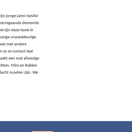
jn jonge jaren beslist
e verregaande dementie
el zijn deze twee in
arige oranjekleurige.
goed met andere
 je ze contact laat
aakt een wat afwezige
itten. Mini en Rakker
dacht moeten zijn. We