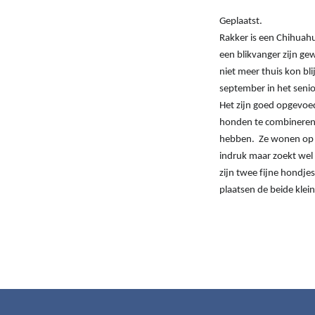
Geplaatst.
Rakker is een Chihuahu
een blikvanger zijn g
niet meer thuis kon bli
september in het senio
Het zijn goed opgevoed
honden te combineren.
hebben. Ze wonen op h
indruk maar zoekt wel 
zijn twee fijne hondj
plaatsen de beide klei