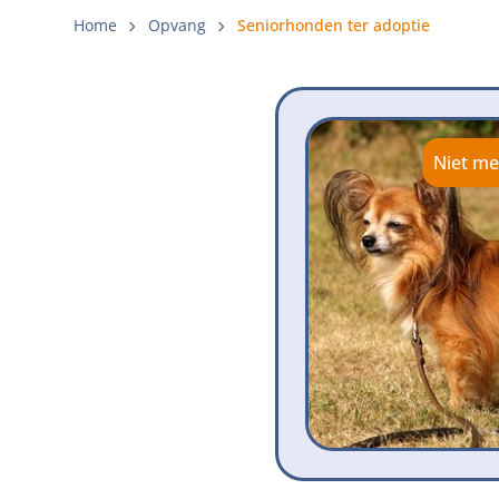
Gemeenteli
Home
Opvang
Seniorhonden ter adoptie
Voldoende 
Verbod op 
Beschermi
Niet me