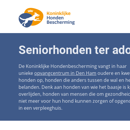
Aanpak ma
Honden
Seniorhonden ter ado
Betaalbare
Seniorh
Voorkomen
De Koninklijke Hondenbescherming vangt in haar
unieke
opvangcentrum in Den Ham
oudere en kwe
Afschaffin
honden op, honden die anders tussen de wal en he
belanden. Denk aan honden van wie het baasje is 
Landelijke 
overlijden, honden van mensen die om gezondhei
Verantwoo
niet meer voor hun hond kunnen zorgen of opge
in een verpleeghuis.
Landelijk 
Verplichte