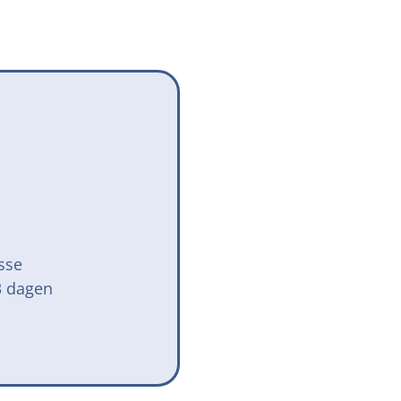
Onze successen voor honden
onden Loop
iebox aan
sse
3 dagen