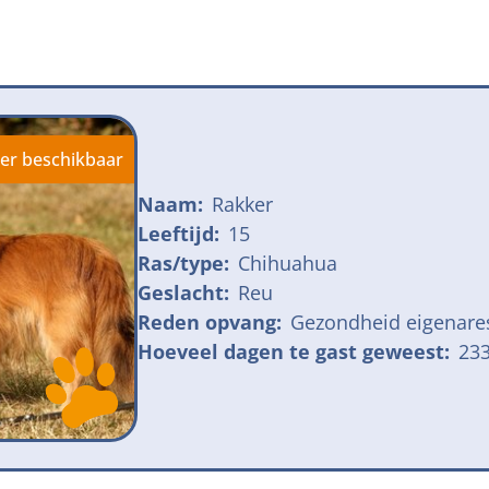
jk meldpunt bijtincidenten
Kom in actie
veilige losloopgebieden
Honden voor H
fokken met kortsnuitige honden
Vraag een donat
ng tegen grasaren
er beschikbaar
Naam:
Rakker
Leeftijd:
15
Ras/type:
Chihuahua
Geslacht:
Reu
Reden opvang:
Gezondheid eigenare
Hoeveel dagen te gast geweest:
23