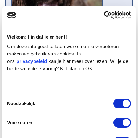
Welkom; fijn dat je er bent!
Om deze site goed te laten werken en te verbeteren
maken we gebruik van cookies. In
Naam:
Quinty
ons
Leeftijd:
privacybeleid
13
kan je hier meer over lezen. Wil je de
beste website-ervaring? Klik dan op OK.
Ras/type:
Engelse Springer Spaniel
Geslacht:
Teef
Reden opvang:
Gezondheid eigenaresse
Hoeveel dagen te gast geweest:
89 dagen
Toestemmingsselectie
Noodzakelijk
Geplaatst.
Voorkeuren
Graag stellen we Quinty, een bruisende energieke Engelse Springer
Spanieldame van dertien jaar oud. Quinty deelde lief en leed met haar