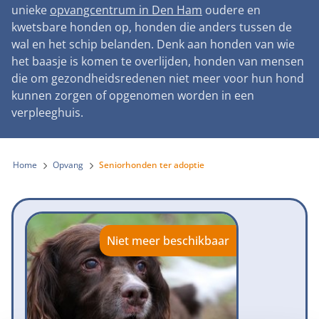
Landelijke registratie bijtincidenten
unieke
opvangcentrum in Den Ham
oudere en
Lezingen
Teken onze petitie
Wat wij doen
kwetsbare honden op, honden die anders tussen de
Contactgegevens
Verantwoord fokbeleid
Symposium Gemeentelijk Dierenbeleid
wal en het schip belanden. Denk aan honden van wie
Steun als bedrijf
Onze organisatie
Pers
Zoeken
het baasje is komen te overlijden, honden van mensen
Landelijk vuurwerkverbod
Adopteer een seniorhond
die om gezondheidsredenen niet meer voor hun hond
Samenwerking
Nieuws
Verplichte pre-aanschaf cursus
kunnen zorgen of opgenomen worden in een
Sponsor een seniorhond
Bekende vrienden
verpleeghuis.
Veelgestelde vragen
Gemeentelijk meldpunt bijtincidenten
Schenk met belastingvoordeel
Jaarverslag
Melding hondenleed
Voldoende veilige losloopgebieden
Steun als vrijwilliger
Home
Opvang
Seniorhonden ter adoptie
Vacatures
Nieuwsbrief
Verbod op fokken met kortsnuitige honden
Kom in actie
Donateursmagazine Hond
Incassodata
Bescherming tegen grasaren
Honden voor Honden Loop
Onze successen voor honden
Niet meer beschikbaar
Vraag een donatiebox aan