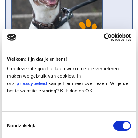
Naam:
Pino
Welkom; fijn dat je er bent!
Leeftijd:
13
Om deze site goed te laten werken en te verbeteren
Ras/type:
Jack Russel
maken we gebruik van cookies. In
Geslacht:
Reu
ons
Reden opvang:
privacybeleid
kan je hier meer over lezen. Wil je de
Overlijden eigenaar
beste website-ervaring? Klik dan op OK.
Hoeveel dagen te gast geweest:
19 dagen
Geplaatst.
Toestemmingsselectie
Pino is een Jack Russelreutje van 13 jaar oud in een niet alledaagse
Noodzakelijk
kleurslag. Hij is wit met donker- en lichtbruin. Het is een taai hondje in