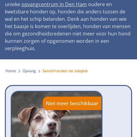
Landelijke registratie bijtincidenten
unieke
opvangcentrum in Den Ham
oudere en
Lezingen
Teken onze petitie
Wat wij doen
kwetsbare honden op, honden die anders tussen de
Contactgegevens
Verantwoord fokbeleid
Symposium Gemeentelijk Dierenbeleid
wal en het schip belanden. Denk aan honden van wie
Steun als bedrijf
Onze organisatie
Pers
Zoeken
het baasje is komen te overlijden, honden van mensen
Landelijk vuurwerkverbod
Adopteer een seniorhond
die om gezondheidsredenen niet meer voor hun hond
Samenwerking
Nieuws
Verplichte pre-aanschaf cursus
kunnen zorgen of opgenomen worden in een
Sponsor een seniorhond
Bekende vrienden
verpleeghuis.
Veelgestelde vragen
Gemeentelijk meldpunt bijtincidenten
Schenk met belastingvoordeel
Jaarverslag
Melding hondenleed
Voldoende veilige losloopgebieden
Steun als vrijwilliger
Home
Opvang
Seniorhonden ter adoptie
Vacatures
Nieuwsbrief
Verbod op fokken met kortsnuitige honden
Kom in actie
Donateursmagazine Hond
Incassodata
Bescherming tegen grasaren
Honden voor Honden Loop
Onze successen voor honden
Niet meer beschikbaar
Vraag een donatiebox aan