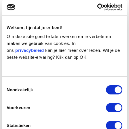
Welkom; fijn dat je er bent!
Om deze site goed te laten werken en te verbeteren
maken we gebruik van cookies. In
ons
Naam:
privacybeleid
Piggy
kan je hier meer over lezen. Wil je de
beste website-ervaring? Klik dan op OK.
Leeftijd:
12
Ras/type:
Bastaard
Geslacht:
Reu
Reden opvang:
Overlijden eigenaresse
Toestemmingsselectie
Hoeveel dagen te gast geweest:
62 dagen
Noodzakelijk
Voorkeuren
Geplaatst.
Als ik het seniorenhuis binnenloop en aankondig dat ik onder andere
Piggy kom fotograferen, begint eenieder te gnifffelen. Ik ben dan ook
Statistieken