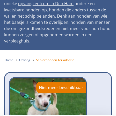
Landelijke registratie bijtincidenten
unieke
opvangcentrum in Den Ham
oudere en
Lezingen
Teken onze petitie
Wat wij doen
kwetsbare honden op, honden die anders tussen de
Contactgegevens
Verantwoord fokbeleid
Symposium Gemeentelijk Dierenbeleid
wal en het schip belanden. Denk aan honden van wie
Steun als bedrijf
Onze organisatie
Pers
Zoeken
het baasje is komen te overlijden, honden van mensen
Landelijk vuurwerkverbod
Adopteer een seniorhond
die om gezondheidsredenen niet meer voor hun hond
Samenwerking
Nieuws
Verplichte pre-aanschaf cursus
kunnen zorgen of opgenomen worden in een
Sponsor een seniorhond
Bekende vrienden
verpleeghuis.
Veelgestelde vragen
Gemeentelijk meldpunt bijtincidenten
Schenk met belastingvoordeel
Jaarverslag
Melding hondenleed
Voldoende veilige losloopgebieden
Steun als vrijwilliger
Home
Opvang
Seniorhonden ter adoptie
Vacatures
Nieuwsbrief
Verbod op fokken met kortsnuitige honden
Kom in actie
Donateursmagazine Hond
Incassodata
Bescherming tegen grasaren
Honden voor Honden Loop
Onze successen voor honden
Niet meer beschikbaar
Vraag een donatiebox aan