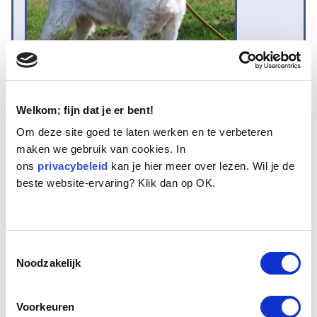
Welkom; fijn dat je er bent!
Naam:
Peppi
Om deze site goed te laten werken en te verbeteren
Leeftijd:
14
maken we gebruik van cookies. In
Ras/type:
Maltezer
ons
privacybeleid
kan je hier meer over lezen. Wil je de
Geslacht:
Reu
beste website-ervaring? Klik dan op OK.
Reden opvang:
Gezondheid eigenaresse
Hoeveel dagen te gast geweest:
68 dagen
Toestemmingsselectie
Noodzakelijk
Geplaatst.
Peppi & Kokki zijn twee Maltezerachtige broertjes van 14 jaar oud. Ze
komen oorspronkelijk uit Hongarije. Er is afstand van ze gedaan
Voorkeuren