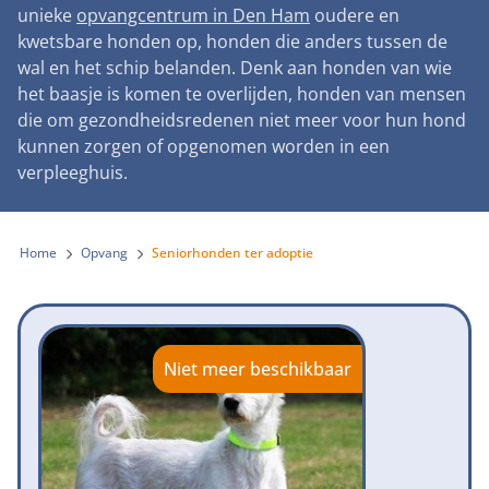
Landelijke registratie bijtincidenten
unieke
opvangcentrum in Den Ham
oudere en
Lezingen
Teken onze petitie
Wat wij doen
kwetsbare honden op, honden die anders tussen de
Contactgegevens
Verantwoord fokbeleid
Symposium Gemeentelijk Dierenbeleid
wal en het schip belanden. Denk aan honden van wie
Steun als bedrijf
Onze organisatie
Pers
Zoeken
het baasje is komen te overlijden, honden van mensen
Landelijk vuurwerkverbod
Adopteer een seniorhond
die om gezondheidsredenen niet meer voor hun hond
Samenwerking
Nieuws
Verplichte pre-aanschaf cursus
kunnen zorgen of opgenomen worden in een
Sponsor een seniorhond
Bekende vrienden
verpleeghuis.
Veelgestelde vragen
Gemeentelijk meldpunt bijtincidenten
Schenk met belastingvoordeel
Jaarverslag
Melding hondenleed
Voldoende veilige losloopgebieden
Steun als vrijwilliger
Home
Opvang
Seniorhonden ter adoptie
Vacatures
Nieuwsbrief
Verbod op fokken met kortsnuitige honden
Kom in actie
Donateursmagazine Hond
Incassodata
Bescherming tegen grasaren
Honden voor Honden Loop
Onze successen voor honden
Niet meer beschikbaar
Vraag een donatiebox aan