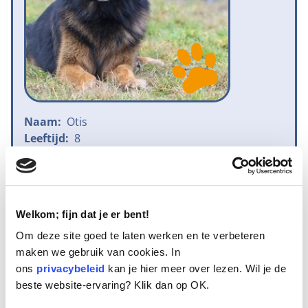
Naam:
Otis
Leeftijd:
8
Ras/type:
Oud Duitse Herdershond
Geslacht:
Reu
Reden opvang:
Gezondheid eigenaresse
Hoeveel dagen te gast geweest:
46 dagen
Welkom; fijn dat je er bent!
Om deze site goed te laten werken en te verbeteren
maken we gebruik van cookies. In
Geplaatst
ons
privacybeleid
kan je hier meer over lezen. Wil je de
beste website-ervaring? Klik dan op OK.
Otis is een ware blikvanger. Hij is een joekel van een