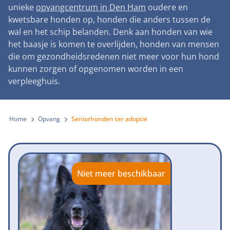
Landelijke registratie bijtincidenten
unieke
opvangcentrum in Den Ham
oudere en
Lezingen
Teken onze petitie
Wat wij doen
kwetsbare honden op, honden die anders tussen de
Contactgegevens
Verantwoord fokbeleid
Symposium Gemeentelijk Dierenbeleid
wal en het schip belanden. Denk aan honden van wie
Steun als bedrijf
Onze organisatie
Pers
Zoeken
het baasje is komen te overlijden, honden van mensen
Landelijk vuurwerkverbod
Adopteer een seniorhond
die om gezondheidsredenen niet meer voor hun hond
Samenwerking
Nieuws
Verplichte pre-aanschaf cursus
kunnen zorgen of opgenomen worden in een
Sponsor een seniorhond
Bekende vrienden
verpleeghuis.
Veelgestelde vragen
Gemeentelijk meldpunt bijtincidenten
Schenk met belastingvoordeel
Jaarverslag
Melding hondenleed
Voldoende veilige losloopgebieden
Steun als vrijwilliger
Home
Opvang
Seniorhonden ter adoptie
Vacatures
Nieuwsbrief
Verbod op fokken met kortsnuitige honden
Kom in actie
Donateursmagazine Hond
Incassodata
Bescherming tegen grasaren
Honden voor Honden Loop
Onze successen voor honden
Niet meer beschikbaar
Vraag een donatiebox aan