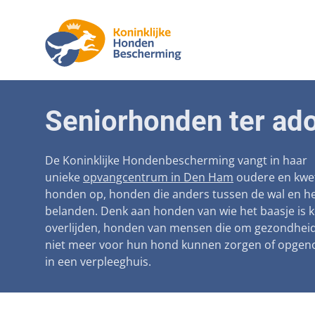
Aanpak ma
Honden
Seniorhonden ter ado
Betaalbare
Seniorh
Voorkomen
De Koninklijke Hondenbescherming vangt in haar
unieke
opvangcentrum in Den Ham
oudere en kwe
Afschaffin
honden op, honden die anders tussen de wal en he
belanden. Denk aan honden van wie het baasje is 
Landelijke 
overlijden, honden van mensen die om gezondhei
Verantwoo
niet meer voor hun hond kunnen zorgen of opge
in een verpleeghuis.
Landelijk 
Verplichte