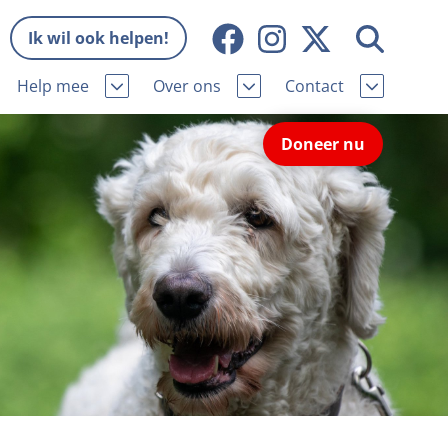
Ik wil ook helpen!
Help mee
Over ons
Contact
Missie en visie
Contactgegevens
Doneer nu
Wat wij doen
Pers
ie
Onze organisatie
Nieuws
Samenwerking
Veelgestelde vragen
eniorhond
Bekende vrienden
Melding hondenleed
niorhond
Jaarverslag
Nieuwsbrief
stingvoordeel
Vacatures
Incassodata
iger
Donateursmagazine Hond