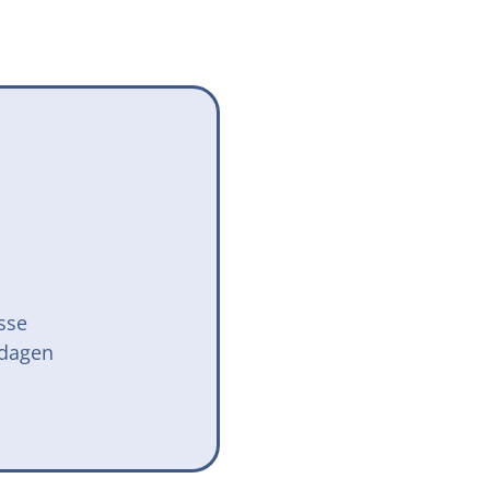
Onze successen voor honden
onden Loop
iebox aan
sse
 dagen