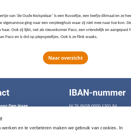
tje van ‘de Oude Kwispelaar’ is een Russeltje, een teefje ditmaal en ze he
ar eigenaresse ging naar een verpleeghuis waar zij niet mee naar toe kon. De
haar. Ook zij lijkt, net als nieuwkomer Paco, een vriendelijk en aangepast h
 dan Paco en is dol op piepspeeltjes. Ook is ze flink waaks.
Naar overzicht
act
IBAN-nummer
oor Den Haag
NL76 INGB 0000 1301 84
 88 538
enbescherming.nl
KVK-nummer: 40409239
t!
Fiscaal nummer: 28.72.274
n werken en te verbeteren maken we gebruik van cookies. In