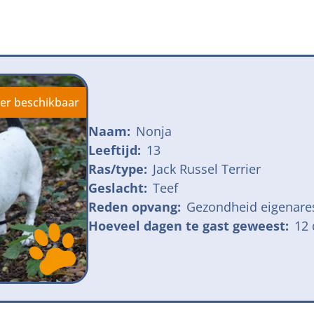
jk meldpunt bijtincidenten
Kom in actie
veilige losloopgebieden
Honden voor H
fokken met kortsnuitige honden
Vraag een donat
ng tegen grasaren
er beschikbaar
Naam:
Nonja
Leeftijd:
13
Ras/type:
Jack Russel Terrier
Geslacht:
Teef
Reden opvang:
Gezondheid eigenare
Hoeveel dagen te gast geweest:
12