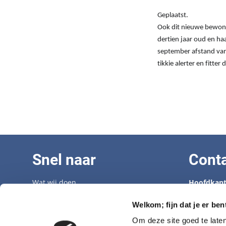
Geplaatst.
Ook dit nieuwe bewoner
dertien jaar oud en ha
september afstand van 
tikkie alerter en fitter
Snel naar
Cont
Wat wij doen
Hoofdkant
Adopteer een senior
Tel: 070 33
Opvangcentrum
info@hond
Welkom; fijn dat je er ben
Veelgestelde vragen
Om deze site goed te late
Vacatures