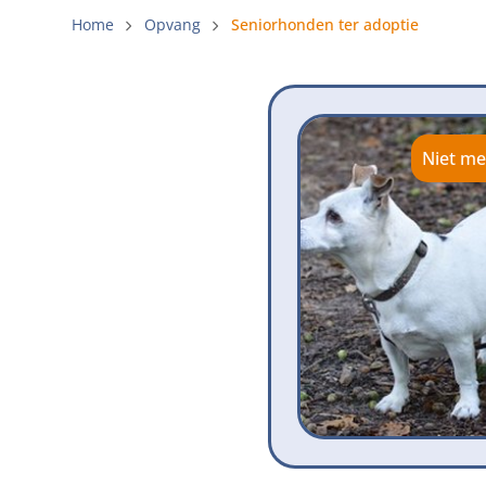
Gemeenteli
Home
Opvang
Seniorhonden ter adoptie
Voldoende 
Verbod op 
Beschermi
Niet me