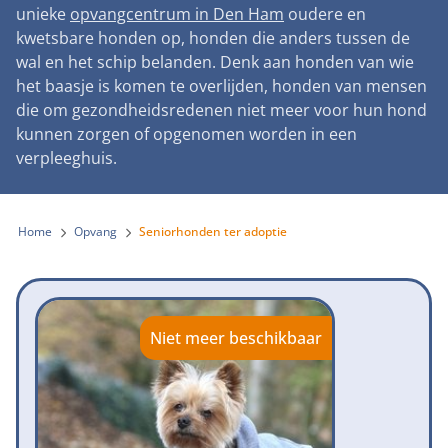
Landelijke registratie bijtincidenten
unieke
opvangcentrum in Den Ham
oudere en
Lezingen
Teken onze petitie
Wat wij doen
kwetsbare honden op, honden die anders tussen de
Contactgegevens
Verantwoord fokbeleid
Symposium Gemeentelijk Dierenbeleid
wal en het schip belanden. Denk aan honden van wie
Steun als bedrijf
Onze organisatie
Pers
Zoeken
het baasje is komen te overlijden, honden van mensen
Landelijk vuurwerkverbod
Adopteer een seniorhond
die om gezondheidsredenen niet meer voor hun hond
Samenwerking
Nieuws
Verplichte pre-aanschaf cursus
kunnen zorgen of opgenomen worden in een
Sponsor een seniorhond
Bekende vrienden
verpleeghuis.
Veelgestelde vragen
Gemeentelijk meldpunt bijtincidenten
Schenk met belastingvoordeel
Jaarverslag
Melding hondenleed
Voldoende veilige losloopgebieden
Steun als vrijwilliger
Home
Opvang
Seniorhonden ter adoptie
Vacatures
Nieuwsbrief
Verbod op fokken met kortsnuitige honden
Kom in actie
Donateursmagazine Hond
Incassodata
Bescherming tegen grasaren
Honden voor Honden Loop
Onze successen voor honden
Niet meer beschikbaar
Vraag een donatiebox aan