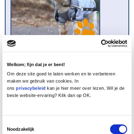
Naam:
Nigel
Leeftijd:
11
Welkom; fijn dat je er bent!
Ras/type:
Yorkshire Terrier
Om deze site goed te laten werken en te verbeteren
Geslacht:
Reu
maken we gebruik van cookies. In
Reden opvang:
Gezondheid eigenaresse
ons
Hoeveel dagen te gast geweest:
privacybeleid
kan je hier meer over lezen. Wil je de
39 dagen
beste website-ervaring? Klik dan op OK.
Geplaatst.
Nigel is een elf jaar oude gecastreerde Yorkshire Terrier. Zijn
Toestemmingsselectie
stamboomnaam is ‘Royal Flame my Precious Blue Stars’ en hij heeft
Noodzakelijk