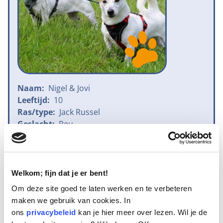
Naam:
Nigel & Jovi
Leeftijd:
10
Ras/type:
Jack Russel
Geslacht:
Reu
Reden opvang:
Verwaarlozing
Hoeveel dagen te gast geweest:
0 dagen
Welkom; fijn dat je er bent!
Nigel en Jovi, zo heten deze beide Jack Russels. Stil
Om deze site goed te laten werken en te verbeteren
staan of zitten is niets voor dit olijke tweetal.
maken we gebruik van cookies. In
Nigel is de reu, hij is 10 jaar oud en mooi op gewicht en
ons
privacybeleid
kan je hier meer over lezen. Wil je de