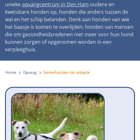
Landelijke registratie bijtincidenten
unieke
opvangcentrum in Den Ham
oudere en
Lezingen
Teken onze petitie
Wat wij doen
kwetsbare honden op, honden die anders tussen de
Contactgegevens
Verantwoord fokbeleid
Symposium Gemeentelijk Dierenbeleid
wal en het schip belanden. Denk aan honden van wie
Steun als bedrijf
Onze organisatie
Pers
Zoeken
het baasje is komen te overlijden, honden van mensen
Landelijk vuurwerkverbod
Adopteer een seniorhond
die om gezondheidsredenen niet meer voor hun hond
Samenwerking
Nieuws
Verplichte pre-aanschaf cursus
kunnen zorgen of opgenomen worden in een
Sponsor een seniorhond
Bekende vrienden
verpleeghuis.
Veelgestelde vragen
Gemeentelijk meldpunt bijtincidenten
Schenk met belastingvoordeel
Jaarverslag
Melding hondenleed
Voldoende veilige losloopgebieden
Steun als vrijwilliger
Home
Opvang
Seniorhonden ter adoptie
Vacatures
Nieuwsbrief
Verbod op fokken met kortsnuitige honden
Kom in actie
Donateursmagazine Hond
Incassodata
Bescherming tegen grasaren
Honden voor Honden Loop
Onze successen voor honden
Vraag een donatiebox aan