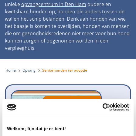
Landelijke registratie bijtincidenten
unieke
opvangcentrum in Den Ham
oudere en
Lezingen
Teken onze petitie
Wat wij doen
kwetsbare honden op, honden die anders tussen de
Contactgegevens
Verantwoord fokbeleid
Symposium Gemeentelijk Dierenbeleid
wal en het schip belanden. Denk aan honden van wie
Steun als bedrijf
Onze organisatie
Pers
Zoeken
het baasje is komen te overlijden, honden van mensen
Landelijk vuurwerkverbod
Adopteer een seniorhond
die om gezondheidsredenen niet meer voor hun hond
Samenwerking
Nieuws
Verplichte pre-aanschaf cursus
kunnen zorgen of opgenomen worden in een
Sponsor een seniorhond
Bekende vrienden
verpleeghuis.
Veelgestelde vragen
Gemeentelijk meldpunt bijtincidenten
Schenk met belastingvoordeel
Jaarverslag
Melding hondenleed
Voldoende veilige losloopgebieden
Steun als vrijwilliger
Home
Opvang
Seniorhonden ter adoptie
Vacatures
Nieuwsbrief
Verbod op fokken met kortsnuitige honden
Kom in actie
Donateursmagazine Hond
Incassodata
Bescherming tegen grasaren
Honden voor Honden Loop
Onze successen voor honden
Niet meer beschikbaar
Vraag een donatiebox aan
Welkom; fijn dat je er bent!