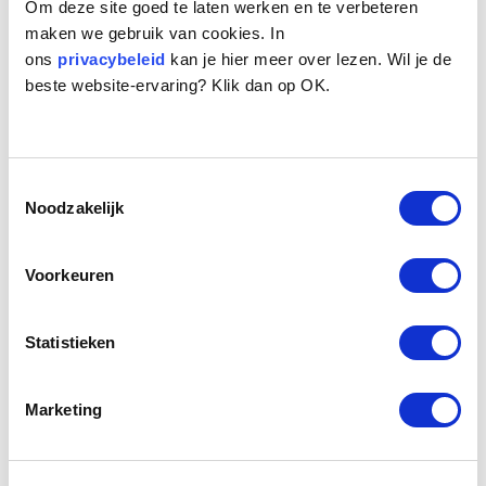
Om deze site goed te laten werken en te verbeteren
maken we gebruik van cookies. In
ons
privacybeleid
kan je hier meer over lezen. Wil je de
beste website-ervaring? Klik dan op OK.
Toestemmingsselectie
Naam:
Nero
Noodzakelijk
Leeftijd:
12
Ras/type:
Bastaard
Geslacht:
Reu
Voorkeuren
Reden opvang:
Gezondheid eigenaren
Hoeveel dagen te gast geweest:
72 dagen
Statistieken
Geplaatst.
Marketing
Nero is als Labrador bij ons gekomen, dat dat er in zit
is zeer aannemelijk. Nero is verzot op zwemmen en