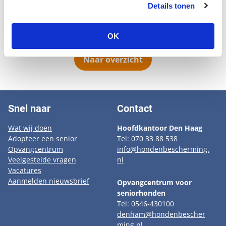
apporteren. Nero's geschatte leeftijd is 12 jaar oud. HIj
Details tonen
is nog sterk en gaat met een nieuwe baas graag
dagelijks op pad.
OK
Naar overzicht
Snel naar
Contact
Wat wij doen
Hoofdkantoor Den Haag
Adopteer een senior
Tel: 070 33 88 538
Opvangcentrum
info@hondenbescherming.
Veelgestelde vragen
nl
Vacatures
Aanmelden nieuwsbrief
Opvangcentrum voor
seniorhonden
Tel: 0546-430100
denham@hondenbescher
ming.nl