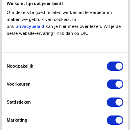
Welkom; fijn dat je er bent!
Om deze site goed te laten werken en te verbeteren
maken we gebruik van cookies. In
ons
privacybeleid
kan je hier meer over lezen. Wil je de
beste website-ervaring? Klik dan op OK.
Naam:
Mylo
Leeftijd:
10
Toestemmingsselectie
Ras/type:
Golden Retriever
Noodzakelijk
Geslacht:
Reu
Reden opvang:
Gezondheid eigenaresse
Voorkeuren
Hoeveel dagen te gast geweest:
58 dagen
Statistieken
Geplaatst.
Golden Retrieverreu Mylo. Mylo is een 10 jaar oude gecastreerde reu
Marketing
die wegens allergie van zijn eigenaresse is afgestaan. Mylo is een