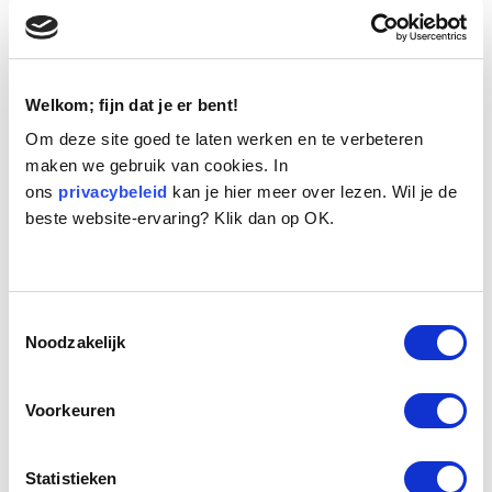
Welkom; fijn dat je er bent!
Om deze site goed te laten werken en te verbeteren
maken we gebruik van cookies. In
ons
Naam:
privacybeleid
Moya
kan je hier meer over lezen. Wil je de
beste website-ervaring? Klik dan op OK.
Leeftijd:
12
Ras/type:
Bas
Geslacht:
Teef
Reden opvang:
Past niet meer in gezin
Toestemmingsselectie
Hoeveel dagen te gast geweest:
40 dagen
Noodzakelijk
Voorkeuren
Geplaatst.
Moya is een twaalf jaar oude teef die jaren geleden van Kroatië naar
Amsterdam verhuisde. Haar eerste jaar woonde ze op een eilandje
Statistieken