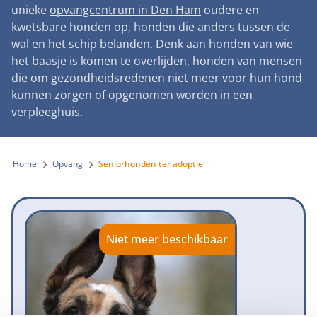
Landelijke registratie bijtincidenten
unieke
opvangcentrum in Den Ham
oudere en
Lezingen
Teken onze petitie
Wat wij doen
kwetsbare honden op, honden die anders tussen de
Contactgegevens
Verantwoord fokbeleid
Symposium Gemeentelijk Dierenbeleid
wal en het schip belanden. Denk aan honden van wie
Steun als bedrijf
Onze organisatie
Pers
Zoeken
het baasje is komen te overlijden, honden van mensen
Landelijk vuurwerkverbod
Adopteer een seniorhond
die om gezondheidsredenen niet meer voor hun hond
Samenwerking
Nieuws
Verplichte pre-aanschaf cursus
kunnen zorgen of opgenomen worden in een
Sponsor een seniorhond
Bekende vrienden
verpleeghuis.
Veelgestelde vragen
Gemeentelijk meldpunt bijtincidenten
Schenk met belastingvoordeel
Jaarverslag
Melding hondenleed
Voldoende veilige losloopgebieden
Steun als vrijwilliger
Home
Opvang
Seniorhonden ter adoptie
Vacatures
Nieuwsbrief
Verbod op fokken met kortsnuitige honden
Kom in actie
Donateursmagazine Hond
Incassodata
Bescherming tegen grasaren
Honden voor Honden Loop
Onze successen voor honden
Niet meer beschikbaar
Vraag een donatiebox aan