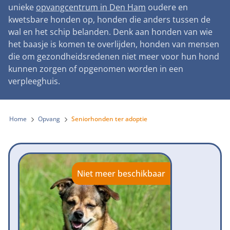
Landelijke registratie bijtincidenten
unieke
opvangcentrum in Den Ham
oudere en
Lezingen
Teken onze petitie
Wat wij doen
kwetsbare honden op, honden die anders tussen de
Contactgegevens
Verantwoord fokbeleid
Symposium Gemeentelijk Dierenbeleid
wal en het schip belanden. Denk aan honden van wie
Steun als bedrijf
Onze organisatie
Pers
Zoeken
het baasje is komen te overlijden, honden van mensen
Landelijk vuurwerkverbod
Adopteer een seniorhond
die om gezondheidsredenen niet meer voor hun hond
Samenwerking
Nieuws
Verplichte pre-aanschaf cursus
kunnen zorgen of opgenomen worden in een
Sponsor een seniorhond
Bekende vrienden
verpleeghuis.
Veelgestelde vragen
Gemeentelijk meldpunt bijtincidenten
Schenk met belastingvoordeel
Jaarverslag
Melding hondenleed
Voldoende veilige losloopgebieden
Steun als vrijwilliger
Home
Opvang
Seniorhonden ter adoptie
Vacatures
Nieuwsbrief
Verbod op fokken met kortsnuitige honden
Kom in actie
Donateursmagazine Hond
Incassodata
Bescherming tegen grasaren
Honden voor Honden Loop
Onze successen voor honden
Niet meer beschikbaar
Vraag een donatiebox aan