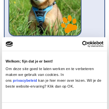
Naam:
Mouz
Leeftijd:
11
Ras/type:
Kruising
Geslacht:
Teef
Welkom; fijn dat je er bent!
Reden opvang:
Gezondheid eigenaresse
Om deze site goed te laten werken en te verbeteren
Hoeveel dagen te gast geweest:
34 dagen
maken we gebruik van cookies. In
ons
privacybeleid
kan je hier meer over lezen. Wil je de
beste website-ervaring? Klik dan op OK.
Geplaatst
Mouz is een alleraardigst teefje van 11 jaar oud.
Toestemmingsselectie