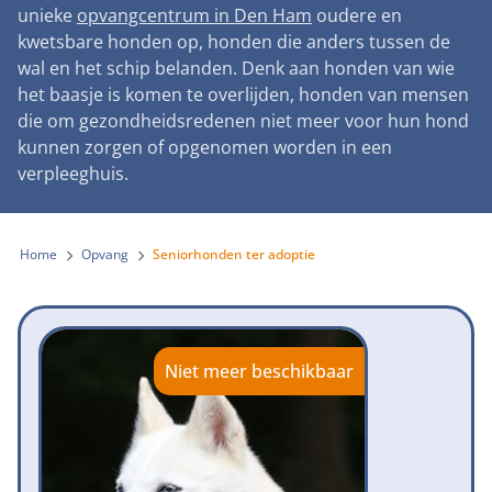
Landelijke registratie bijtincidenten
unieke
opvangcentrum in Den Ham
oudere en
Lezingen
Teken onze petitie
Wat wij doen
kwetsbare honden op, honden die anders tussen de
Contactgegevens
Verantwoord fokbeleid
Symposium Gemeentelijk Dierenbeleid
wal en het schip belanden. Denk aan honden van wie
Steun als bedrijf
Onze organisatie
Pers
Zoeken
het baasje is komen te overlijden, honden van mensen
Landelijk vuurwerkverbod
Adopteer een seniorhond
die om gezondheidsredenen niet meer voor hun hond
Samenwerking
Nieuws
Verplichte pre-aanschaf cursus
kunnen zorgen of opgenomen worden in een
Sponsor een seniorhond
Bekende vrienden
verpleeghuis.
Veelgestelde vragen
Gemeentelijk meldpunt bijtincidenten
Schenk met belastingvoordeel
Jaarverslag
Melding hondenleed
Voldoende veilige losloopgebieden
Steun als vrijwilliger
Home
Opvang
Seniorhonden ter adoptie
Vacatures
Nieuwsbrief
Verbod op fokken met kortsnuitige honden
Kom in actie
Donateursmagazine Hond
Incassodata
Bescherming tegen grasaren
Honden voor Honden Loop
Onze successen voor honden
Niet meer beschikbaar
Vraag een donatiebox aan