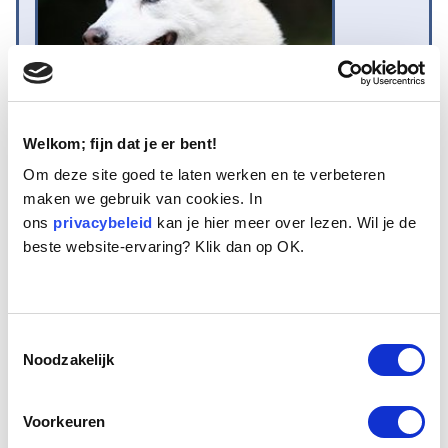
Welkom; fijn dat je er bent!
Om deze site goed te laten werken en te verbeteren
Naam:
Morti
maken we gebruik van cookies. In
Leeftijd:
12
ons
Ras/type:
privacybeleid
Siberische Husky
kan je hier meer over lezen. Wil je de
beste website-ervaring? Klik dan op OK.
Geslacht:
Teef
Reden opvang:
Past niet meer in gezin
Hoeveel dagen te gast geweest:
57 dagen
Toestemmingsselectie
Noodzakelijk
Geplaatst.
Morti is een klein Huskydametje, 15 kilo weegt ze. Het is een bijna
Voorkeuren
witte hond met wat grijsgekleurde haren op haar rug en twee blauwe