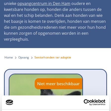
Landelijke registratie bijtincidenten
unieke
opvangcentrum in Den Ham
oudere en
Lezingen
Teken onze petitie
Wat wij doen
kwetsbare honden op, honden die anders tussen de
Contactgegevens
Verantwoord fokbeleid
Symposium Gemeentelijk Dierenbeleid
wal en het schip belanden. Denk aan honden van wie
Steun als bedrijf
Onze organisatie
Pers
Zoeken
het baasje is komen te overlijden, honden van mensen
Landelijk vuurwerkverbod
Adopteer een seniorhond
die om gezondheidsredenen niet meer voor hun hond
Samenwerking
Nieuws
Verplichte pre-aanschaf cursus
kunnen zorgen of opgenomen worden in een
Sponsor een seniorhond
Bekende vrienden
verpleeghuis.
Veelgestelde vragen
Gemeentelijk meldpunt bijtincidenten
Schenk met belastingvoordeel
Jaarverslag
Melding hondenleed
Voldoende veilige losloopgebieden
Steun als vrijwilliger
Home
Opvang
Seniorhonden ter adoptie
Vacatures
Nieuwsbrief
Verbod op fokken met kortsnuitige honden
Kom in actie
Donateursmagazine Hond
Incassodata
Bescherming tegen grasaren
Honden voor Honden Loop
Onze successen voor honden
Niet meer beschikbaar
Vraag een donatiebox aan