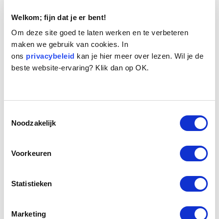
Welkom; fijn dat je er bent!
Om deze site goed te laten werken en te verbeteren
maken we gebruik van cookies. In
ons
privacybeleid
kan je hier meer over lezen. Wil je de
beste website-ervaring? Klik dan op OK.
Naam:
Miep
Leeftijd:
13
Ras/type:
Bastaard
Toestemmingsselectie
Geslacht:
Teef
Noodzakelijk
Reden opvang:
Gezondheid eigenaresse
Hoeveel dagen te gast geweest:
22 dagen
Voorkeuren
Statistieken
Geplaatst.
Miep is een kwiek hondje van 13 jaar oud. Haar eigenaresse moest
naar een verpleeghuis en Miep verhuisde naar het seniorenhuis. Miep
Marketing