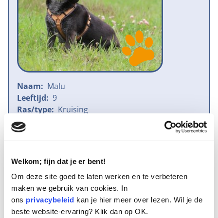
Naam:
Malu
Leeftijd:
9
Ras/type:
Kruising
Geslacht:
Teef
Reden opvang:
Gezondheid eigenaresse
Hoeveel dagen te gast geweest:
31 dagen
Welkom; fijn dat je er bent!
Om deze site goed te laten werken en te verbeteren
Geplaatst
maken we gebruik van cookies. In
ons
privacybeleid
kan je hier meer over lezen. Wil je de
Dit is Malu en ze is een jaar of 9 oud. Ze komt
beste website-ervaring? Klik dan op OK.