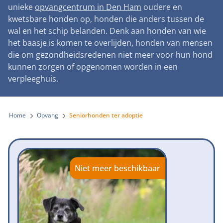
Landelijke registratie bijtincidenten
unieke
opvangcentrum in Den Ham
oudere en
Lezingen
Teken onze petitie
Wat wij doen
kwetsbare honden op, honden die anders tussen de
Contactgegevens
Verantwoord fokbeleid
Symposium Gemeentelijk Dierenbeleid
wal en het schip belanden. Denk aan honden van wie
Steun als bedrijf
Onze organisatie
Pers
Zoeken
het baasje is komen te overlijden, honden van mensen
Landelijk vuurwerkverbod
Adopteer een seniorhond
die om gezondheidsredenen niet meer voor hun hond
Samenwerking
Nieuws
Verplichte pre-aanschaf cursus
kunnen zorgen of opgenomen worden in een
Sponsor een seniorhond
Bekende vrienden
verpleeghuis.
Veelgestelde vragen
Gemeentelijk meldpunt bijtincidenten
Schenk met belastingvoordeel
Jaarverslag
Melding hondenleed
Voldoende veilige losloopgebieden
Steun als vrijwilliger
Home
Opvang
Seniorhonden ter adoptie
Vacatures
Nieuwsbrief
Verbod op fokken met kortsnuitige honden
Kom in actie
Donateursmagazine Hond
Incassodata
Bescherming tegen grasaren
Honden voor Honden Loop
Onze successen voor honden
Niet meer beschikbaar
Vraag een donatiebox aan