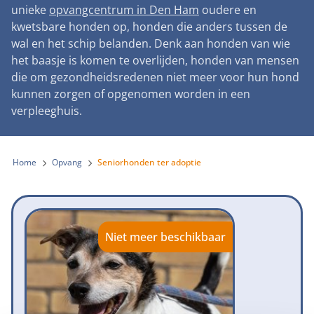
Landelijke registratie bijtincidenten
unieke
opvangcentrum in Den Ham
oudere en
Lezingen
Teken onze petitie
Wat wij doen
kwetsbare honden op, honden die anders tussen de
Contactgegevens
Verantwoord fokbeleid
Symposium Gemeentelijk Dierenbeleid
wal en het schip belanden. Denk aan honden van wie
Steun als bedrijf
Onze organisatie
Pers
Zoeken
het baasje is komen te overlijden, honden van mensen
Landelijk vuurwerkverbod
Adopteer een seniorhond
die om gezondheidsredenen niet meer voor hun hond
Samenwerking
Nieuws
Verplichte pre-aanschaf cursus
kunnen zorgen of opgenomen worden in een
Sponsor een seniorhond
Bekende vrienden
verpleeghuis.
Veelgestelde vragen
Gemeentelijk meldpunt bijtincidenten
Schenk met belastingvoordeel
Jaarverslag
Melding hondenleed
Voldoende veilige losloopgebieden
Steun als vrijwilliger
Home
Opvang
Seniorhonden ter adoptie
Vacatures
Nieuwsbrief
Verbod op fokken met kortsnuitige honden
Kom in actie
Donateursmagazine Hond
Incassodata
Bescherming tegen grasaren
Honden voor Honden Loop
Onze successen voor honden
Niet meer beschikbaar
Vraag een donatiebox aan