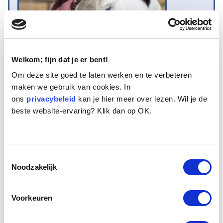
Welkom; fijn dat je er bent!
Om deze site goed te laten werken en te verbeteren
maken we gebruik van cookies. In
Naam:
Lucca
ons
Leeftijd:
privacybeleid
13
kan je hier meer over lezen. Wil je de
beste website-ervaring? Klik dan op OK.
Ras/type:
Jack Russel
Geslacht:
Reu
Reden opvang:
Past niet meer in gezin
Hoeveel dagen te gast geweest:
23 dagen
Toestemmingsselectie
Noodzakelijk
Geplaatst
Voorkeuren
Lucca de Jack Russel is een 13 jaar oud hondje. Hij is in het
seniorenhuis terecht gekomen vanwege een scheiding. Een aantal