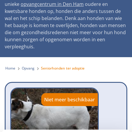
Landelijke registratie bijtincidenten
unieke
opvangcentrum in Den Ham
oudere en
Lezingen
Teken onze petitie
Wat wij doen
kwetsbare honden op, honden die anders tussen de
Contactgegevens
Verantwoord fokbeleid
Symposium Gemeentelijk Dierenbeleid
wal en het schip belanden. Denk aan honden van wie
Steun als bedrijf
Onze organisatie
Pers
Zoeken
het baasje is komen te overlijden, honden van mensen
Landelijk vuurwerkverbod
Adopteer een seniorhond
die om gezondheidsredenen niet meer voor hun hond
Samenwerking
Nieuws
Verplichte pre-aanschaf cursus
kunnen zorgen of opgenomen worden in een
Sponsor een seniorhond
Bekende vrienden
verpleeghuis.
Veelgestelde vragen
Gemeentelijk meldpunt bijtincidenten
Schenk met belastingvoordeel
Jaarverslag
Melding hondenleed
Voldoende veilige losloopgebieden
Steun als vrijwilliger
Home
Opvang
Seniorhonden ter adoptie
Vacatures
Nieuwsbrief
Verbod op fokken met kortsnuitige honden
Kom in actie
Donateursmagazine Hond
Incassodata
Bescherming tegen grasaren
Honden voor Honden Loop
Onze successen voor honden
Niet meer beschikbaar
Vraag een donatiebox aan