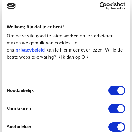
Welkom; fijn dat je er bent!
Om deze site goed te laten werken en te verbeteren
maken we gebruik van cookies. In
ons
privacybeleid
kan je hier meer over lezen. Wil je de
Naam:
Loeky
beste website-ervaring? Klik dan op OK.
Leeftijd:
11
Ras/type:
Boerenfox
Geslacht:
Reu
Reden opvang:
Overlijden eigenaar
Toestemmingsselectie
Hoeveel dagen te gast geweest:
109 dagen
Noodzakelijk
Voorkeuren
Geplaatst.
Op en top Boerenfox, deze Loeky. Hij is geboren op 10 juni
2000. Hij is gezond, stevig en fit, een echte vitale nononse hond.
Statistieken