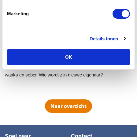
Vorig jaar zomer is Loeky in het dierentehuis Den Bosch
terechtgekomen nadat zijn eigenaar was overleden.
Marketing
Familieleden konden hem niet overnemen. Binnen vier dagen
was hij weer geplaatst maar helaas werd hij drie maanden later
retour gebracht omdat hij te hard aan de riem zou trekken.
Vanaf dat moment is er geen interesse meer in hem
Details tonen
geweest.
Loeky is op zoek naar een nieuw thuis. Hij kan gerust
een aantal uren alleen zijn en gedraagt zich aangepast en rustig
OK
in huis en auto. Hij kan goed met honden overweg maar is geen
onderdanig type hond in contact met andere honden. Hij is
waaks en sober. Wie wordt zijn nieuwe eigenaar?
Naar overzicht
Snel naar
Contact