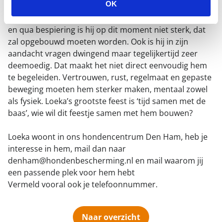
OK
geen match en ook andere honden hoeven van hem
niet. Hij wil maar 1 ding, een eigen baas. Conditioneel
en qua bespiering is hij op dit moment niet sterk, dat
zal opgebouwd moeten worden. Ook is hij in zijn
aandacht vragen dwingend maar tegelijkertijd zeer
deemoedig. Dat maakt het niet direct eenvoudig hem
te begeleiden. Vertrouwen, rust, regelmaat en gepaste
beweging moeten hem sterker maken, mentaal zowel
als fysiek. Loeka’s grootste feest is ‘tijd samen met de
baas’, wie wil dit feestje samen met hem bouwen?
Loeka woont in ons hondencentrum Den Ham, heb je
interesse in hem, mail dan naar
denham@hondenbescherming.nl en mail waarom jij
een passende plek voor hem hebt
Vermeld vooral ook je telefoonnummer.
Naar overzicht