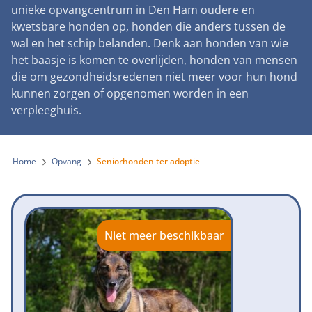
Landelijke registratie bijtincidenten
unieke
opvangcentrum in Den Ham
oudere en
Lezingen
Teken onze petitie
Wat wij doen
kwetsbare honden op, honden die anders tussen de
Contactgegevens
Verantwoord fokbeleid
Symposium Gemeentelijk Dierenbeleid
wal en het schip belanden. Denk aan honden van wie
Steun als bedrijf
Onze organisatie
Pers
Zoeken
het baasje is komen te overlijden, honden van mensen
Landelijk vuurwerkverbod
Adopteer een seniorhond
die om gezondheidsredenen niet meer voor hun hond
Samenwerking
Nieuws
Verplichte pre-aanschaf cursus
kunnen zorgen of opgenomen worden in een
Sponsor een seniorhond
Bekende vrienden
verpleeghuis.
Veelgestelde vragen
Gemeentelijk meldpunt bijtincidenten
Schenk met belastingvoordeel
Jaarverslag
Melding hondenleed
Voldoende veilige losloopgebieden
Steun als vrijwilliger
Home
Opvang
Seniorhonden ter adoptie
Vacatures
Nieuwsbrief
Verbod op fokken met kortsnuitige honden
Kom in actie
Donateursmagazine Hond
Incassodata
Bescherming tegen grasaren
Honden voor Honden Loop
Onze successen voor honden
Niet meer beschikbaar
Vraag een donatiebox aan