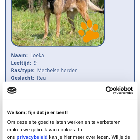
Naam:
Loeka
Leeftijd:
9
Ras/type:
Mechelse herder
Geslacht:
Reu
Reden opvang:
Overlijden eigenaar
Hoeveel dagen te gast geweest:
55 dagen
Welkom; fijn dat je er bent!
Geplaatst
Om deze site goed te laten werken en te verbeteren
maken we gebruik van cookies. In
Loeka is een 9 jaar oude ongecastreerde Mechelse
ons
privacybeleid
kan je hier meer over lezen. Wil je de