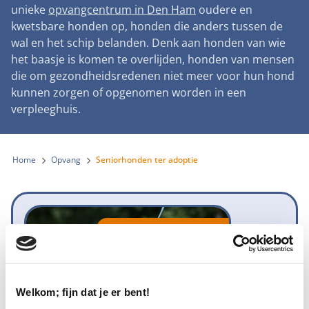
Landelijke registratie bijtincidenten
unieke
opvangcentrum in Den Ham
oudere en
Lezingen
Teken onze petitie
Wat wij doen
kwetsbare honden op, honden die anders tussen de
Contactgegevens
Verantwoord fokbeleid
Symposium Gemeentelijk Dierenbeleid
wal en het schip belanden. Denk aan honden van wie
Steun als bedrijf
Onze organisatie
Pers
Zoeken
het baasje is komen te overlijden, honden van mensen
Landelijk vuurwerkverbod
Adopteer een seniorhond
die om gezondheidsredenen niet meer voor hun hond
Samenwerking
Nieuws
Verplichte pre-aanschaf cursus
kunnen zorgen of opgenomen worden in een
Sponsor een seniorhond
Bekende vrienden
verpleeghuis.
Veelgestelde vragen
Gemeentelijk meldpunt bijtincidenten
Schenk met belastingvoordeel
Jaarverslag
Melding hondenleed
Voldoende veilige losloopgebieden
Steun als vrijwilliger
Home
Opvang
Seniorhonden ter adoptie
Vacatures
Nieuwsbrief
Verbod op fokken met kortsnuitige honden
Kom in actie
Donateursmagazine Hond
Incassodata
Bescherming tegen grasaren
Honden voor Honden Loop
Onze successen voor honden
Niet meer beschikbaar
Vraag een donatiebox aan
Welkom; fijn dat je er bent!