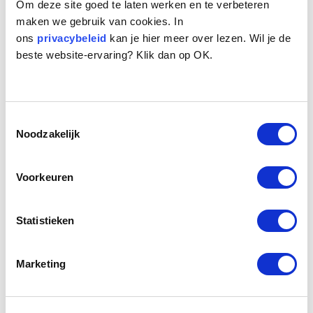
Om deze site goed te laten werken en te verbeteren
maken we gebruik van cookies. In
ons
privacybeleid
kan je hier meer over lezen. Wil je de
beste website-ervaring? Klik dan op OK.
Toestemmingsselectie
Naam:
Leo
Noodzakelijk
Leeftijd:
10
Ras/type:
Boerenfox
Geslacht:
Reu
Voorkeuren
Reden opvang:
Gezondheid eigenaresse
Hoeveel dagen te gast geweest:
24 dagen
Statistieken
Geplaatst.
Marketing
Leo is een Boerenfox van 10 jaar oud, een reutje zo
goed als in de bloei van zijn leven. Dit soort hondjes is