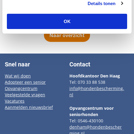
veelal taai en ongecompliceerd en Leo voldoet daar
Details tonen
perfect aan. Hij laat zich gemakkelijk verzorgen en
neemt het leven zoals het komt.
OK
Naar overzicht
Snel naar
Contact
Wat wij doen
Hoofdkantoor Den Haag
Adopteer een senior
Tel: 070 33 88 538
Opvangcentrum
info@hondenbescherming.
Veelgestelde vragen
nl
Vacatures
Aanmelden nieuwsbrief
Opvangcentrum voor
seniorhonden
Tel: 0546-430100
denham@hondenbescher
ming.nl