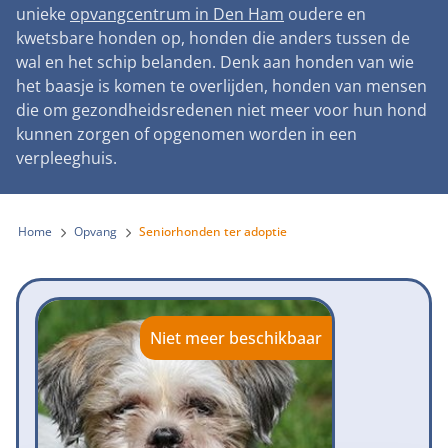
Landelijke registratie bijtincidenten
unieke
opvangcentrum in Den Ham
oudere en
Lezingen
Teken onze petitie
Wat wij doen
kwetsbare honden op, honden die anders tussen de
Contactgegevens
Verantwoord fokbeleid
Symposium Gemeentelijk Dierenbeleid
wal en het schip belanden. Denk aan honden van wie
Steun als bedrijf
Onze organisatie
Pers
Zoeken
het baasje is komen te overlijden, honden van mensen
Landelijk vuurwerkverbod
Adopteer een seniorhond
die om gezondheidsredenen niet meer voor hun hond
Samenwerking
Nieuws
Verplichte pre-aanschaf cursus
kunnen zorgen of opgenomen worden in een
Sponsor een seniorhond
Bekende vrienden
verpleeghuis.
Veelgestelde vragen
Gemeentelijk meldpunt bijtincidenten
Schenk met belastingvoordeel
Jaarverslag
Melding hondenleed
Voldoende veilige losloopgebieden
Steun als vrijwilliger
Home
Opvang
Seniorhonden ter adoptie
Vacatures
Nieuwsbrief
Verbod op fokken met kortsnuitige honden
Kom in actie
Donateursmagazine Hond
Incassodata
Bescherming tegen grasaren
Honden voor Honden Loop
Onze successen voor honden
Niet meer beschikbaar
Vraag een donatiebox aan