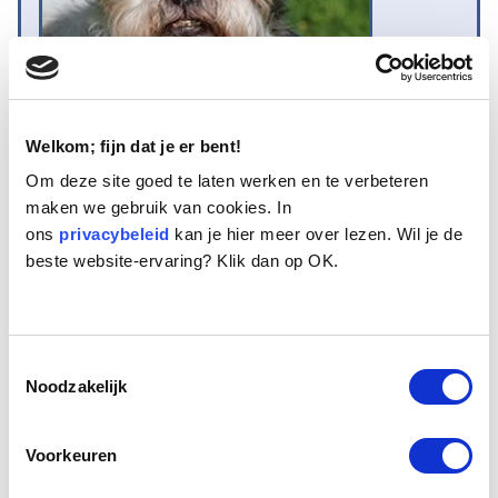
Welkom; fijn dat je er bent!
Om deze site goed te laten werken en te verbeteren
Naam:
Lady
maken we gebruik van cookies. In
Leeftijd:
11
ons
privacybeleid
kan je hier meer over lezen. Wil je de
Ras/type:
Lhasa Apso
beste website-ervaring? Klik dan op OK.
Geslacht:
Teef
Reden opvang:
Gezondheid eigenaresse
Hoeveel dagen te gast geweest:
6 dagen
Toestemmingsselectie
Noodzakelijk
Geplaatst.
Lady is een 11 jaar oud teefje. Zij woonde samen met
Voorkeuren
haar eigenaresse van 88 jaar oud. Toen mevrouw de