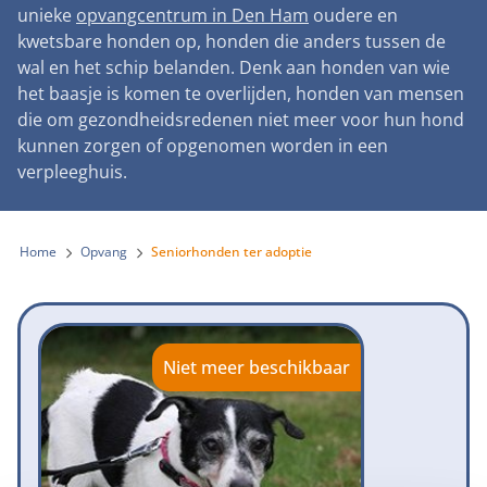
Landelijke registratie bijtincidenten
unieke
opvangcentrum in Den Ham
oudere en
Lezingen
Teken onze petitie
Wat wij doen
kwetsbare honden op, honden die anders tussen de
Contactgegevens
Verantwoord fokbeleid
Symposium Gemeentelijk Dierenbeleid
wal en het schip belanden. Denk aan honden van wie
Steun als bedrijf
Onze organisatie
Pers
Zoeken
het baasje is komen te overlijden, honden van mensen
Landelijk vuurwerkverbod
Adopteer een seniorhond
die om gezondheidsredenen niet meer voor hun hond
Samenwerking
Nieuws
Verplichte pre-aanschaf cursus
kunnen zorgen of opgenomen worden in een
Sponsor een seniorhond
Bekende vrienden
verpleeghuis.
Veelgestelde vragen
Gemeentelijk meldpunt bijtincidenten
Schenk met belastingvoordeel
Jaarverslag
Melding hondenleed
Voldoende veilige losloopgebieden
Steun als vrijwilliger
Home
Opvang
Seniorhonden ter adoptie
Vacatures
Nieuwsbrief
Verbod op fokken met kortsnuitige honden
Kom in actie
Donateursmagazine Hond
Incassodata
Bescherming tegen grasaren
Honden voor Honden Loop
Onze successen voor honden
Niet meer beschikbaar
Vraag een donatiebox aan