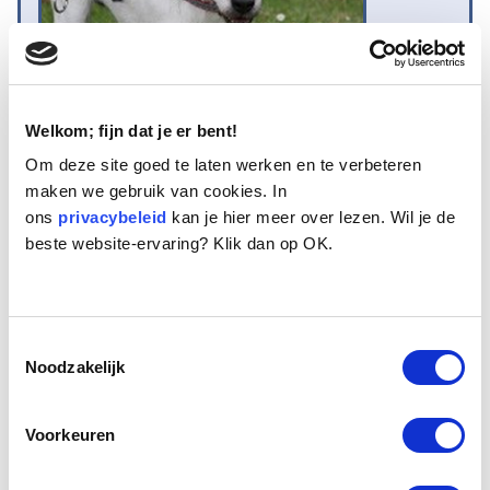
Welkom; fijn dat je er bent!
Om deze site goed te laten werken en te verbeteren
maken we gebruik van cookies. In
Naam:
Lady
ons
Leeftijd:
privacybeleid
15
kan je hier meer over lezen. Wil je de
beste website-ervaring? Klik dan op OK.
Ras/type:
Boerenfox
Geslacht:
Teef
Reden opvang:
Verwaarlozing
Hoeveel dagen te gast geweest:
296 dagen
Toestemmingsselectie
Noodzakelijk
Geplaatst.
Voorkeuren
Lady is samen met haar zoon Henkie naar het
seniorenhuis gebracht. Hun eigenaresse kampte met