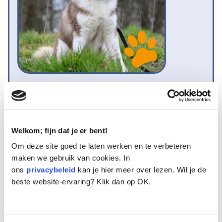
Naam:
Keenay
Leeftijd:
11
Ras/type:
Husky
Geslacht:
Reu
Welkom; fijn dat je er bent!
Reden opvang:
Past niet meer in gezin
Om deze site goed te laten werken en te verbeteren
Hoeveel dagen te gast geweest:
7 dagen
maken we gebruik van cookies. In
ons
privacybeleid
kan je hier meer over lezen. Wil je de
beste website-ervaring? Klik dan op OK.
Geplaatst
Knappe Keenay. Onze meest recente aanwinst is deze