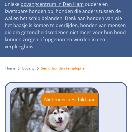
Landelijke registratie bijtincidenten
unieke
opvangcentrum in Den Ham
oudere en
Lezingen
Teken onze petitie
Wat wij doen
kwetsbare honden op, honden die anders tussen de
Contactgegevens
Verantwoord fokbeleid
Symposium Gemeentelijk Dierenbeleid
wal en het schip belanden. Denk aan honden van wie
Steun als bedrijf
Onze organisatie
Pers
Zoeken
het baasje is komen te overlijden, honden van mensen
Landelijk vuurwerkverbod
Adopteer een seniorhond
die om gezondheidsredenen niet meer voor hun hond
Samenwerking
Nieuws
Verplichte pre-aanschaf cursus
kunnen zorgen of opgenomen worden in een
Sponsor een seniorhond
Bekende vrienden
verpleeghuis.
Veelgestelde vragen
Gemeentelijk meldpunt bijtincidenten
Schenk met belastingvoordeel
Jaarverslag
Melding hondenleed
Voldoende veilige losloopgebieden
Steun als vrijwilliger
Home
Opvang
Seniorhonden ter adoptie
Vacatures
Nieuwsbrief
Verbod op fokken met kortsnuitige honden
Kom in actie
Donateursmagazine Hond
Incassodata
Bescherming tegen grasaren
Honden voor Honden Loop
Onze successen voor honden
Niet meer beschikbaar
Vraag een donatiebox aan