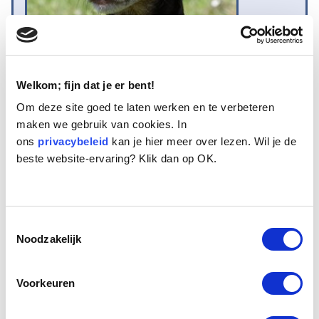
Welkom; fijn dat je er bent!
Om deze site goed te laten werken en te verbeteren
maken we gebruik van cookies. In
Naam:
Kayra
ons
Leeftijd:
privacybeleid
10
kan je hier meer over lezen. Wil je de
beste website-ervaring? Klik dan op OK.
Ras/type:
Bastaard
Geslacht:
Teef
Reden opvang:
Past niet meer in gezin
Hoeveel dagen te gast geweest:
38 dagen
Toestemmingsselectie
Noodzakelijk
Geplaatst.
Voorkeuren
Kayra, een nieuw seniortje, is een wakker hondje. Er stroomt vast
een hele hoop terrierbloed door haar aderen met wellicht een