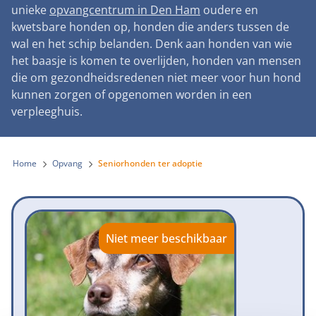
Landelijke registratie bijtincidenten
unieke
opvangcentrum in Den Ham
oudere en
Lezingen
Teken onze petitie
Wat wij doen
kwetsbare honden op, honden die anders tussen de
Contactgegevens
Verantwoord fokbeleid
Symposium Gemeentelijk Dierenbeleid
wal en het schip belanden. Denk aan honden van wie
Steun als bedrijf
Onze organisatie
Pers
Zoeken
het baasje is komen te overlijden, honden van mensen
Landelijk vuurwerkverbod
Adopteer een seniorhond
die om gezondheidsredenen niet meer voor hun hond
Samenwerking
Nieuws
Verplichte pre-aanschaf cursus
kunnen zorgen of opgenomen worden in een
Sponsor een seniorhond
Bekende vrienden
verpleeghuis.
Veelgestelde vragen
Gemeentelijk meldpunt bijtincidenten
Schenk met belastingvoordeel
Jaarverslag
Melding hondenleed
Voldoende veilige losloopgebieden
Steun als vrijwilliger
Home
Opvang
Seniorhonden ter adoptie
Vacatures
Nieuwsbrief
Verbod op fokken met kortsnuitige honden
Kom in actie
Donateursmagazine Hond
Incassodata
Bescherming tegen grasaren
Honden voor Honden Loop
Onze successen voor honden
Niet meer beschikbaar
Vraag een donatiebox aan