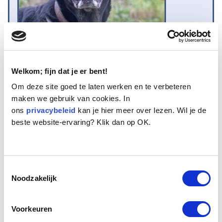
Welkom; fijn dat je er bent!
Om deze site goed te laten werken en te verbeteren
Naam:
Karma
maken we gebruik van cookies. In
Leeftijd:
11
ons
Ras/type:
privacybeleid
Bastaard
kan je hier meer over lezen. Wil je de
beste website-ervaring? Klik dan op OK.
Geslacht:
Teef
Reden opvang:
Overlijden eigenaar
Hoeveel dagen te gast geweest:
144 dagen
Toestemmingsselectie
Noodzakelijk
Geplaatst.
Karma is een krachtige en stoer uitziende teef van 11 jaar oud. Het
Voorkeuren
grootste deel van haar leven bracht zij door op een groot erf en