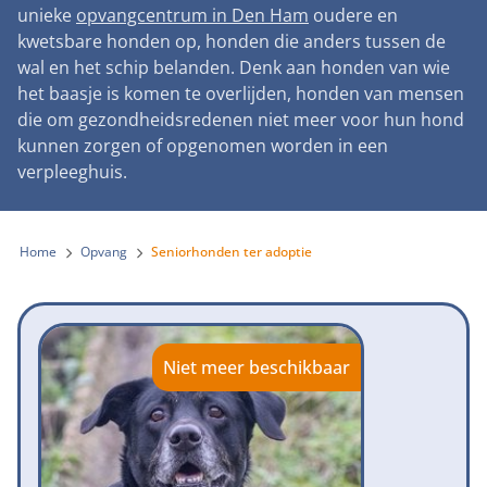
Landelijke registratie bijtincidenten
unieke
opvangcentrum in Den Ham
oudere en
Lezingen
Teken onze petitie
Wat wij doen
kwetsbare honden op, honden die anders tussen de
Contactgegevens
Verantwoord fokbeleid
Symposium Gemeentelijk Dierenbeleid
wal en het schip belanden. Denk aan honden van wie
Steun als bedrijf
Onze organisatie
Pers
Zoeken
het baasje is komen te overlijden, honden van mensen
Landelijk vuurwerkverbod
Adopteer een seniorhond
die om gezondheidsredenen niet meer voor hun hond
Samenwerking
Nieuws
Verplichte pre-aanschaf cursus
kunnen zorgen of opgenomen worden in een
Sponsor een seniorhond
Bekende vrienden
verpleeghuis.
Veelgestelde vragen
Gemeentelijk meldpunt bijtincidenten
Schenk met belastingvoordeel
Jaarverslag
Melding hondenleed
Voldoende veilige losloopgebieden
Steun als vrijwilliger
Home
Opvang
Seniorhonden ter adoptie
Vacatures
Nieuwsbrief
Verbod op fokken met kortsnuitige honden
Kom in actie
Donateursmagazine Hond
Incassodata
Bescherming tegen grasaren
Honden voor Honden Loop
Onze successen voor honden
Niet meer beschikbaar
Vraag een donatiebox aan