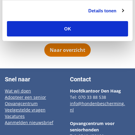
dat Juul kon blijven zolang mevrouw zelf voor hem kon
zorgen. Zo langzamerhand nam de dementie van
Details tonen
mevrouw zoveel de overhand dat de zorg voor Juul
erbij inschoot. Hij verhuisde dus naar het
OK
seniorenhuis.
Naar overzicht
Snel naar
Contact
Wat wij doen
Hoofdkantoor Den Haag
Adopteer een senior
Tel: 070 33 88 538
Opvangcentrum
info@hondenbescherming.
Veelgestelde vragen
nl
Vacatures
Aanmelden nieuwsbrief
Opvangcentrum voor
seniorhonden