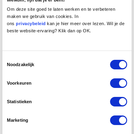
Om deze site goed te laten werken en te verbeteren
maken we gebruik van cookies. In
ons
privacybeleid
kan je hier meer over lezen. Wil je de
beste website-ervaring? Klik dan op OK.
Naam:
Juul
Toestemmingsselectie
Leeftijd:
12
Noodzakelijk
Ras/type:
Teckel
Geslacht:
Reu
Reden opvang:
Gezondheid eigenaresse
Voorkeuren
Hoeveel dagen te gast geweest:
26 dagen
Statistieken
Geplaatst.
Juul is een langharige teckel die samen met zijn
Marketing
eigenaresse in een tehuis woonde. De afspraak was