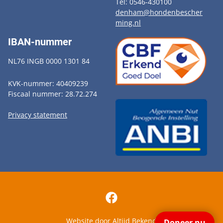
Tel: 0546-430100
denham@hondenbescher
ming.nl
IBAN-nummer
NL76 INGB 0000 1301 84
KVK-nummer: 40409239
Fiscaal nummer: 28.72.274
Privacy statement
Website door
Altijd Bekend
Doneer nu