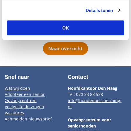
toonde Justy zich een voorbeeldige en opgewekte Golden Retriever.
Het duurde dan ook niet lang voor dat een ander gezin hem in hun
Details tonen
armen sloot. Justy verhuisde naar Zuid-Holland om daar opnieuw de
ideale gezinshond te worden. Wij wensen Justy en zijn nieuwe
OK
eigenaren nog veel geluk samen.
Naar overzicht
Snel naar
Contact
Wat wij doen
Hoofdkantoor Den Haag
Adopteer een senior
Tel: 070 33 88 538
Opvangcentrum
info@hondenbescherming.
Veelgestelde vragen
nl
Vacatures
Aanmelden nieuwsbrief
Opvangcentrum voor
seniorhonden