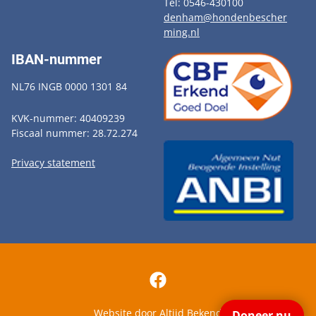
Tel: 0546-430100
denham@hondenbescher
ming.nl
IBAN-nummer
NL76 INGB 0000 1301 84
KVK-nummer: 40409239
Fiscaal nummer: 28.72.274
Privacy statement
Website door
Altijd Bekend
Doneer nu