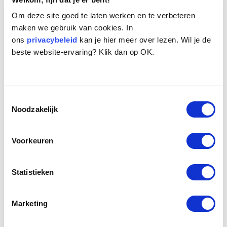
Om deze site goed te laten werken en te verbeteren
maken we gebruik van cookies. In
ons
privacybeleid
kan je hier meer over lezen. Wil je de
beste website-ervaring? Klik dan op OK.
Naam:
Justy
Toestemmingsselectie
Leeftijd:
11
Noodzakelijk
Ras/type:
Golden Retriever
Geslacht:
Reu
Reden opvang:
Past niet meer in gezin
Voorkeuren
Hoeveel dagen te gast geweest:
27 dagen
Statistieken
Geplaatst.
Marketing
Elf jaar lang trouw je functie vervult als gezinshond, kinderen de deur
uit en jij kunt gaan. Dit overkwam onze Justy. In het seniorenhuis