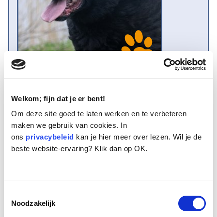
Naam:
Justin
Leeftijd:
11
Welkom; fijn dat je er bent!
Ras/type:
Bastaard
Om deze site goed te laten werken en te verbeteren
Geslacht:
Reu
maken we gebruik van cookies. In
Reden opvang:
Gezondheid eigenaren
ons
privacybeleid
kan je hier meer over lezen. Wil je de
Hoeveel dagen te gast geweest:
191 dagen
beste website-ervaring? Klik dan op OK.
Geplaatst.
Toestemmingsselectie
Justin is een 11 jarige beer van een hond. Hij zou een Labrador zijn
Noodzakelijk
maar is daarvoor veel te groot en zwaar. Hij lijkt het meeste op een