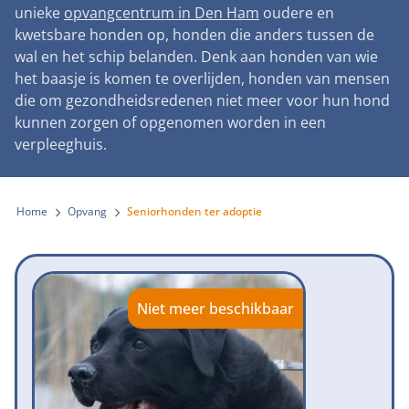
Landelijke registratie bijtincidenten
unieke
opvangcentrum in Den Ham
oudere en
Lezingen
Teken onze petitie
Wat wij doen
kwetsbare honden op, honden die anders tussen de
Contactgegevens
Verantwoord fokbeleid
Symposium Gemeentelijk Dierenbeleid
wal en het schip belanden. Denk aan honden van wie
Steun als bedrijf
Onze organisatie
Pers
Zoeken
het baasje is komen te overlijden, honden van mensen
Landelijk vuurwerkverbod
Adopteer een seniorhond
die om gezondheidsredenen niet meer voor hun hond
Samenwerking
Nieuws
Verplichte pre-aanschaf cursus
kunnen zorgen of opgenomen worden in een
Sponsor een seniorhond
Bekende vrienden
verpleeghuis.
Veelgestelde vragen
Gemeentelijk meldpunt bijtincidenten
Schenk met belastingvoordeel
Jaarverslag
Melding hondenleed
Voldoende veilige losloopgebieden
Steun als vrijwilliger
Home
Opvang
Seniorhonden ter adoptie
Vacatures
Nieuwsbrief
Verbod op fokken met kortsnuitige honden
Kom in actie
Donateursmagazine Hond
Incassodata
Bescherming tegen grasaren
Honden voor Honden Loop
Onze successen voor honden
Niet meer beschikbaar
Vraag een donatiebox aan