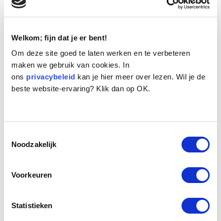
Welkom; fijn dat je er bent!
Om deze site goed te laten werken en te verbeteren
maken we gebruik van cookies. In
ons
privacybeleid
kan je hier meer over lezen. Wil je de
Naam:
Joss
beste website-ervaring? Klik dan op OK.
Leeftijd:
11
Ras/type:
Jack Russel Terrier
Geslacht:
Reu
Reden opvang:
Zwerver
Toestemmingsselectie
Noodzakelijk
Hoeveel dagen te gast geweest:
513 dagen
Voorkeuren
Geplaatst.
Jack-Russell Terriër, reu, 11 jaar. Joss is een kleine Jack-Russell
Statistieken
Terriër met pientere prikoogjes. Joss woont alweer een tijdje bij