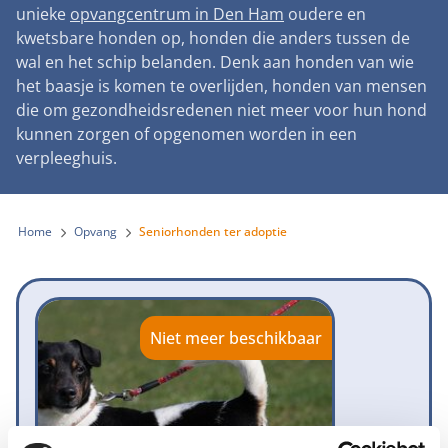
Landelijke registratie bijtincidenten
unieke
opvangcentrum in Den Ham
oudere en
Lezingen
Teken onze petitie
Wat wij doen
kwetsbare honden op, honden die anders tussen de
Contactgegevens
Verantwoord fokbeleid
Symposium Gemeentelijk Dierenbeleid
wal en het schip belanden. Denk aan honden van wie
Steun als bedrijf
Onze organisatie
Pers
Zoeken
het baasje is komen te overlijden, honden van mensen
Landelijk vuurwerkverbod
Adopteer een seniorhond
die om gezondheidsredenen niet meer voor hun hond
Samenwerking
Nieuws
Verplichte pre-aanschaf cursus
kunnen zorgen of opgenomen worden in een
Sponsor een seniorhond
Bekende vrienden
verpleeghuis.
Veelgestelde vragen
Gemeentelijk meldpunt bijtincidenten
Schenk met belastingvoordeel
Jaarverslag
Melding hondenleed
Voldoende veilige losloopgebieden
Steun als vrijwilliger
Home
Opvang
Seniorhonden ter adoptie
Vacatures
Nieuwsbrief
Verbod op fokken met kortsnuitige honden
Kom in actie
Donateursmagazine Hond
Incassodata
Bescherming tegen grasaren
Honden voor Honden Loop
Onze successen voor honden
Niet meer beschikbaar
Vraag een donatiebox aan