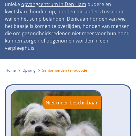
Landelijke registratie bijtincidenten
unieke
opvangcentrum in Den Ham
oudere en
Lezingen
Teken onze petitie
Wat wij doen
kwetsbare honden op, honden die anders tussen de
Contactgegevens
Verantwoord fokbeleid
Symposium Gemeentelijk Dierenbeleid
wal en het schip belanden. Denk aan honden van wie
Steun als bedrijf
Onze organisatie
Pers
Zoeken
het baasje is komen te overlijden, honden van mensen
Landelijk vuurwerkverbod
Adopteer een seniorhond
die om gezondheidsredenen niet meer voor hun hond
Samenwerking
Nieuws
Verplichte pre-aanschaf cursus
kunnen zorgen of opgenomen worden in een
Sponsor een seniorhond
Bekende vrienden
verpleeghuis.
Veelgestelde vragen
Gemeentelijk meldpunt bijtincidenten
Schenk met belastingvoordeel
Jaarverslag
Melding hondenleed
Voldoende veilige losloopgebieden
Steun als vrijwilliger
Home
Opvang
Seniorhonden ter adoptie
Vacatures
Nieuwsbrief
Verbod op fokken met kortsnuitige honden
Kom in actie
Donateursmagazine Hond
Incassodata
Bescherming tegen grasaren
Honden voor Honden Loop
Onze successen voor honden
Niet meer beschikbaar
Vraag een donatiebox aan