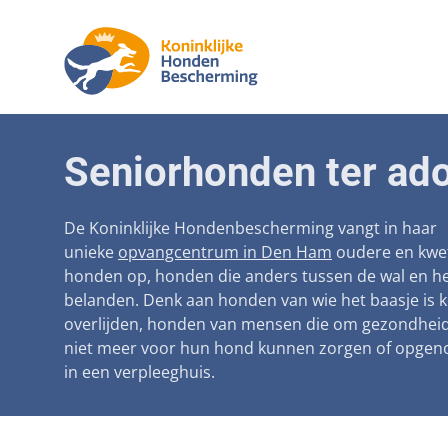
Aanpak ma
Honden
Seniorhonden ter ado
Betaalbare
Seniorh
Voorkomen
De Koninklijke Hondenbescherming vangt in haar
unieke
opvangcentrum in Den Ham
oudere en kwe
Afschaffin
honden op, honden die anders tussen de wal en he
belanden. Denk aan honden van wie het baasje is 
Landelijke 
overlijden, honden van mensen die om gezondhei
Verantwoo
niet meer voor hun hond kunnen zorgen of opge
in een verpleeghuis.
Landelijk 
Verplichte