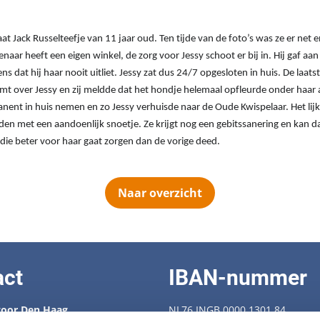
aat Jack Russelteefje van 11 jaar oud. Ten tijde van de foto’s was ze er net 
aar heeft een eigen winkel, de zorg voor Jessy schoot er bij in. Hij gaf aan
s dat hij haar nooit uitliet. Jessy zat dus 24/7 opgesloten in huis. De laat
mt over Jessy en zij meldde dat het hondje helemaal opfleurde onder haar a
nent in huis nemen en zo Jessy verhuisde naar de Oude Kwispelaar. Het lijkt 
iden met een aandoenlijk snoetje. Ze krijgt nog een gebitssanering en kan 
 die beter voor haar gaat zorgen dan de vorige deed.
Naar overzicht
act
IBAN-nummer
oor Den Haag
NL76 INGB 0000 1301 84