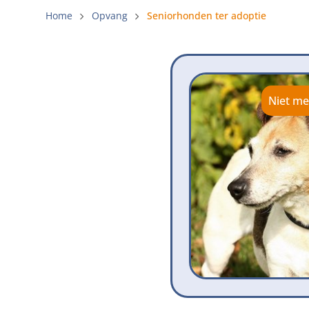
Gemeenteli
Home
Opvang
Seniorhonden ter adoptie
Voldoende 
Verbod op 
Beschermi
Niet me