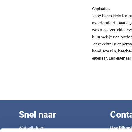
Geplaatst.
Jessy is een klein form
overdonderd. Haar eigen
was maar vertelde teven
buurmeisje zich ontfer
Jessy echter niet perma
hondje te zijn, besche
eigenaar. Een eigenaar
Snel naar
Cont
Wat wij doen
Hoofdkant