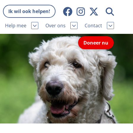
Ik wil ook helpen!
Help mee
Over ons
Contact
Missie en visie
Contactgegevens
Doneer nu
Wat wij doen
Pers
ie
Onze organisatie
Nieuws
Samenwerking
Veelgestelde vragen
eniorhond
Bekende vrienden
Melding hondenleed
niorhond
Jaarverslag
Nieuwsbrief
stingvoordeel
Vacatures
Incassodata
iger
Donateursmagazine Hond