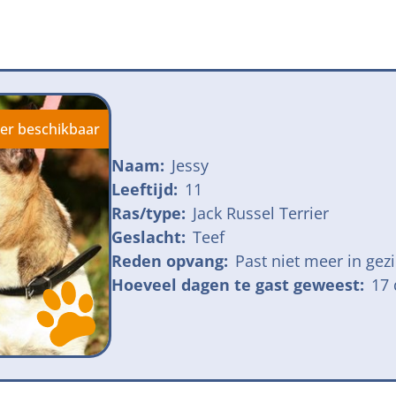
jk meldpunt bijtincidenten
Kom in actie
veilige losloopgebieden
Honden voor H
fokken met kortsnuitige honden
Vraag een donat
ng tegen grasaren
er beschikbaar
Naam:
Jessy
Leeftijd:
11
Ras/type:
Jack Russel Terrier
Geslacht:
Teef
Reden opvang:
Past niet meer in gez
Hoeveel dagen te gast geweest:
17