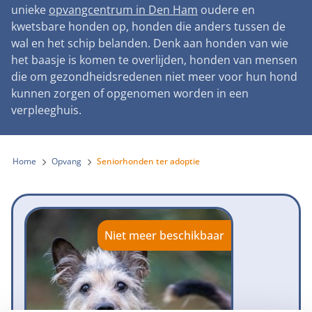
Landelijke registratie bijtincidenten
unieke
opvangcentrum in Den Ham
oudere en
Lezingen
Teken onze petitie
Wat wij doen
kwetsbare honden op, honden die anders tussen de
Contactgegevens
Verantwoord fokbeleid
Symposium Gemeentelijk Dierenbeleid
wal en het schip belanden. Denk aan honden van wie
Steun als bedrijf
Onze organisatie
Pers
Zoeken
het baasje is komen te overlijden, honden van mensen
Landelijk vuurwerkverbod
Adopteer een seniorhond
die om gezondheidsredenen niet meer voor hun hond
Samenwerking
Nieuws
Verplichte pre-aanschaf cursus
kunnen zorgen of opgenomen worden in een
Sponsor een seniorhond
Bekende vrienden
verpleeghuis.
Veelgestelde vragen
Gemeentelijk meldpunt bijtincidenten
Schenk met belastingvoordeel
Jaarverslag
Melding hondenleed
Voldoende veilige losloopgebieden
Steun als vrijwilliger
Home
Opvang
Seniorhonden ter adoptie
Vacatures
Nieuwsbrief
Verbod op fokken met kortsnuitige honden
Kom in actie
Donateursmagazine Hond
Incassodata
Bescherming tegen grasaren
Honden voor Honden Loop
Onze successen voor honden
Niet meer beschikbaar
Vraag een donatiebox aan