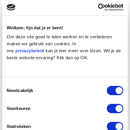
Welkom; fijn dat je er bent!
Om deze site goed te laten werken en te verbeteren
maken we gebruik van cookies. In
ons
Naam:
privacybeleid
Jelle
kan je hier meer over lezen. Wil je de
beste website-ervaring? Klik dan op OK.
Leeftijd:
13
Ras/type:
Bastaard
Geslacht:
Reu
Reden opvang:
Overlijden eigenaresse
Toestemmingsselectie
Hoeveel dagen te gast geweest:
31 dagen
Noodzakelijk
Voorkeuren
Geplaatst
Deze opgewekte ragebol heet Jelle en heeft zijn leven
lang in Friesland gewoond, samen met zijn
Statistieken