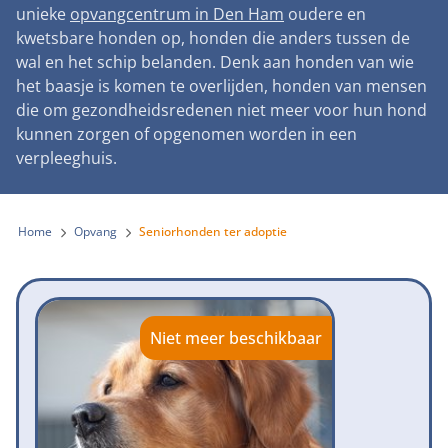
Landelijke registratie bijtincidenten
unieke
opvangcentrum in Den Ham
oudere en
Lezingen
Teken onze petitie
Wat wij doen
kwetsbare honden op, honden die anders tussen de
Contactgegevens
Verantwoord fokbeleid
Symposium Gemeentelijk Dierenbeleid
wal en het schip belanden. Denk aan honden van wie
Steun als bedrijf
Onze organisatie
Pers
Zoeken
het baasje is komen te overlijden, honden van mensen
Landelijk vuurwerkverbod
Adopteer een seniorhond
die om gezondheidsredenen niet meer voor hun hond
Samenwerking
Nieuws
Verplichte pre-aanschaf cursus
kunnen zorgen of opgenomen worden in een
Sponsor een seniorhond
Bekende vrienden
verpleeghuis.
Veelgestelde vragen
Gemeentelijk meldpunt bijtincidenten
Schenk met belastingvoordeel
Jaarverslag
Melding hondenleed
Voldoende veilige losloopgebieden
Steun als vrijwilliger
Home
Opvang
Seniorhonden ter adoptie
Vacatures
Nieuwsbrief
Verbod op fokken met kortsnuitige honden
Kom in actie
Donateursmagazine Hond
Incassodata
Bescherming tegen grasaren
Honden voor Honden Loop
Onze successen voor honden
Niet meer beschikbaar
Vraag een donatiebox aan