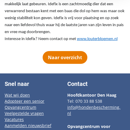
makkelijk laat gebeuren. Idefix is een zachtmoedig dier dat een
verwarrend bestaan kent met een baas die dol op hem was maar ook
weinig stabiliteit kon geven. Idefix is vrij voor plaatsing en op zoek
naar een liefdevol thuis waar hij de laatste jaren van zijn leven in pais
en vree mag doorbrengen.
Interesse in Idefix? Neem contact op met
www.louterbloemen.nl
Naar overzicht
Snel naar
Contact
Wat wij doen
Hoofdkantoor Den Haag
Adopteer een senior
Tel: 070 33 88 538
Opvangcentrum
info@hondenbescherming.
Veelgestelde vragen
nl
Vacatures
Aanmelden nieuwsbrief
Opvangcentrum voor