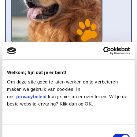
Naam:
Idefix
Leeftijd:
11
Ras/type:
Golden Retriever
Welkom; fijn dat je er bent!
Geslacht:
Reu
Om deze site goed te laten werken en te verbeteren
Reden opvang:
Gezondheid eigenaar
maken we gebruik van cookies. In
Hoeveel dagen te gast geweest:
10 dagen
ons
privacybeleid
kan je hier meer over lezen. Wil je de
beste website-ervaring? Klik dan op OK.
Geplaatst.
Idefix’ leven startte ruim elf jaar geleden. Hij kwam terecht in een
echt hondengezin. Een alleenstaande man met meerdere honden.
Toestemmingsselectie