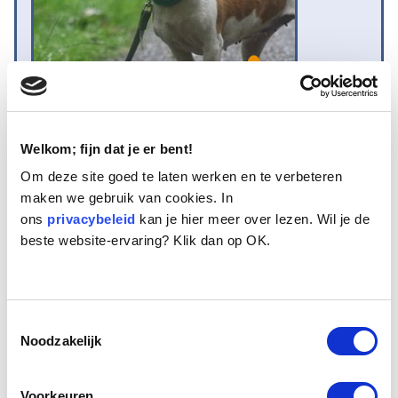
Welkom; fijn dat je er bent!
Naam:
Guusje
Om deze site goed te laten werken en te verbeteren
Leeftijd:
12
maken we gebruik van cookies. In
Ras/type:
Jack Russel
ons
Geslacht:
privacybeleid
Teef
kan je hier meer over lezen. Wil je de
beste website-ervaring? Klik dan op OK.
Reden opvang:
Verwaarlozing
Hoeveel dagen te gast geweest:
46 dagen
Toestemmingsselectie
Geplaatst.
Noodzakelijk
In een juniweekend ontvingen wij een noodtelefoontje van een
maatschappelijk werkster die zich grote zorgen maakte over twee
Voorkeuren