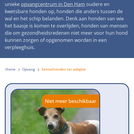
Landelijke registratie bijtincidenten
unieke
opvangcentrum in Den Ham
oudere en
Lezingen
Teken onze petitie
Wat wij doen
kwetsbare honden op, honden die anders tussen de
Contactgegevens
Verantwoord fokbeleid
Symposium Gemeentelijk Dierenbeleid
wal en het schip belanden. Denk aan honden van wie
Steun als bedrijf
Onze organisatie
Pers
Zoeken
het baasje is komen te overlijden, honden van mensen
Landelijk vuurwerkverbod
Adopteer een seniorhond
die om gezondheidsredenen niet meer voor hun hond
Samenwerking
Nieuws
Verplichte pre-aanschaf cursus
kunnen zorgen of opgenomen worden in een
Sponsor een seniorhond
Bekende vrienden
verpleeghuis.
Veelgestelde vragen
Gemeentelijk meldpunt bijtincidenten
Schenk met belastingvoordeel
Jaarverslag
Melding hondenleed
Voldoende veilige losloopgebieden
Steun als vrijwilliger
Home
Opvang
Seniorhonden ter adoptie
Vacatures
Nieuwsbrief
Verbod op fokken met kortsnuitige honden
Kom in actie
Donateursmagazine Hond
Incassodata
Bescherming tegen grasaren
Honden voor Honden Loop
Onze successen voor honden
Niet meer beschikbaar
Vraag een donatiebox aan