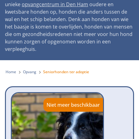
Landelijke registratie bijtincidenten
unieke
opvangcentrum in Den Ham
oudere en
Lezingen
Teken onze petitie
Wat wij doen
kwetsbare honden op, honden die anders tussen de
Contactgegevens
Verantwoord fokbeleid
Symposium Gemeentelijk Dierenbeleid
wal en het schip belanden. Denk aan honden van wie
Steun als bedrijf
Onze organisatie
Pers
Zoeken
het baasje is komen te overlijden, honden van mensen
Landelijk vuurwerkverbod
Adopteer een seniorhond
die om gezondheidsredenen niet meer voor hun hond
Samenwerking
Nieuws
Verplichte pre-aanschaf cursus
kunnen zorgen of opgenomen worden in een
Sponsor een seniorhond
Bekende vrienden
verpleeghuis.
Veelgestelde vragen
Gemeentelijk meldpunt bijtincidenten
Schenk met belastingvoordeel
Jaarverslag
Melding hondenleed
Voldoende veilige losloopgebieden
Steun als vrijwilliger
Home
Opvang
Seniorhonden ter adoptie
Vacatures
Nieuwsbrief
Verbod op fokken met kortsnuitige honden
Kom in actie
Donateursmagazine Hond
Incassodata
Bescherming tegen grasaren
Honden voor Honden Loop
Onze successen voor honden
Niet meer beschikbaar
Vraag een donatiebox aan