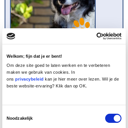
Naam:
Floris
Welkom; fijn dat je er bent!
Leeftijd:
10
Ras/type:
Border Collie
Om deze site goed te laten werken en te verbeteren
Geslacht:
Reu
maken we gebruik van cookies. In
Reden opvang:
Gezondheid eigenaar
ons
privacybeleid
kan je hier meer over lezen. Wil je de
Hoeveel dagen te gast geweest:
10 dagen
beste website-ervaring? Klik dan op OK.
Geplaatst.
Toestemmingsselectie
Dit is Floris. Een gecastreerde Border Collie reu van 10 jaar. Floris
Noodzakelijk
woonde tot voor kort samen met zijn bejaarde eigenaar. Floris