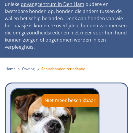
Landelijke registratie bijtincidenten
unieke
opvangcentrum in Den Ham
oudere en
Lezingen
Teken onze petitie
Wat wij doen
kwetsbare honden op, honden die anders tussen de
Contactgegevens
Verantwoord fokbeleid
Symposium Gemeentelijk Dierenbeleid
wal en het schip belanden. Denk aan honden van wie
Steun als bedrijf
Onze organisatie
Pers
Zoeken
het baasje is komen te overlijden, honden van mensen
Landelijk vuurwerkverbod
Adopteer een seniorhond
die om gezondheidsredenen niet meer voor hun hond
Samenwerking
Nieuws
Verplichte pre-aanschaf cursus
kunnen zorgen of opgenomen worden in een
Sponsor een seniorhond
Bekende vrienden
verpleeghuis.
Veelgestelde vragen
Gemeentelijk meldpunt bijtincidenten
Schenk met belastingvoordeel
Jaarverslag
Melding hondenleed
Voldoende veilige losloopgebieden
Steun als vrijwilliger
Home
Opvang
Seniorhonden ter adoptie
Vacatures
Nieuwsbrief
Verbod op fokken met kortsnuitige honden
Kom in actie
Donateursmagazine Hond
Incassodata
Bescherming tegen grasaren
Honden voor Honden Loop
Onze successen voor honden
Niet meer beschikbaar
Vraag een donatiebox aan