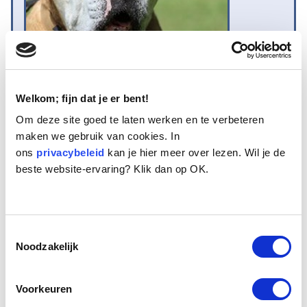
Welkom; fijn dat je er bent!
Om deze site goed te laten werken en te verbeteren
Naam:
Elvis
maken we gebruik van cookies. In
Leeftijd:
9
ons
Ras/type:
privacybeleid
Old English Bulldog
kan je hier meer over lezen. Wil je de
beste website-ervaring? Klik dan op OK.
Geslacht:
Reu
Reden opvang:
Gezondheid eigenaresse
Hoeveel dagen te gast geweest:
113 dagen
Toestemmingsselectie
Noodzakelijk
Geplaatst.
De 9 jaar oude Old Englisch Bulldog Elvis is samen met Tom, de
Voorkeuren
Rottweilerkruising naar ons toegebracht nadat hun eigenaresse