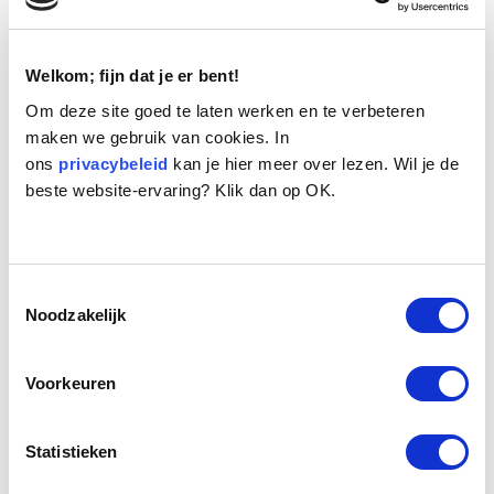
Welkom; fijn dat je er bent!
Om deze site goed te laten werken en te verbeteren
maken we gebruik van cookies. In
ons
privacybeleid
kan je hier meer over lezen. Wil je de
beste website-ervaring? Klik dan op OK.
Naam:
Dusty
Leeftijd:
10
Ras/type:
Teckel
Geslacht:
Teef
Toestemmingsselectie
Reden opvang:
Gezondheid eigenaresse
Noodzakelijk
Hoeveel dagen te gast geweest:
13 dagen
Voorkeuren
Geplaatst.
Dorus en Dusty, twee ruwharige teckelzusjes van bijna elf jaar oud. Het
Statistieken
waren overduidelijk de oogappeltjes van een oudere dame, ze zijn te dik