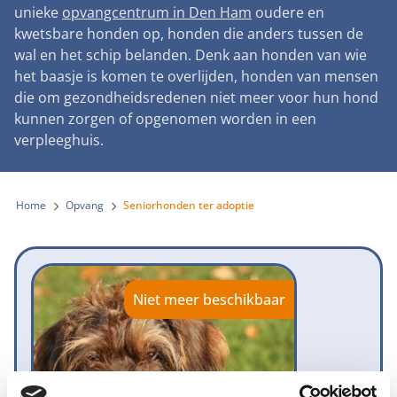
Landelijke registratie bijtincidenten
unieke
opvangcentrum in Den Ham
oudere en
Lezingen
Teken onze petitie
Wat wij doen
kwetsbare honden op, honden die anders tussen de
Contactgegevens
Verantwoord fokbeleid
Symposium Gemeentelijk Dierenbeleid
wal en het schip belanden. Denk aan honden van wie
Steun als bedrijf
Onze organisatie
Pers
Zoeken
het baasje is komen te overlijden, honden van mensen
Landelijk vuurwerkverbod
Adopteer een seniorhond
die om gezondheidsredenen niet meer voor hun hond
Samenwerking
Nieuws
Verplichte pre-aanschaf cursus
kunnen zorgen of opgenomen worden in een
Sponsor een seniorhond
Bekende vrienden
verpleeghuis.
Veelgestelde vragen
Gemeentelijk meldpunt bijtincidenten
Schenk met belastingvoordeel
Jaarverslag
Melding hondenleed
Voldoende veilige losloopgebieden
Steun als vrijwilliger
Home
Opvang
Seniorhonden ter adoptie
Vacatures
Nieuwsbrief
Verbod op fokken met kortsnuitige honden
Kom in actie
Donateursmagazine Hond
Incassodata
Bescherming tegen grasaren
Honden voor Honden Loop
Onze successen voor honden
Niet meer beschikbaar
Vraag een donatiebox aan